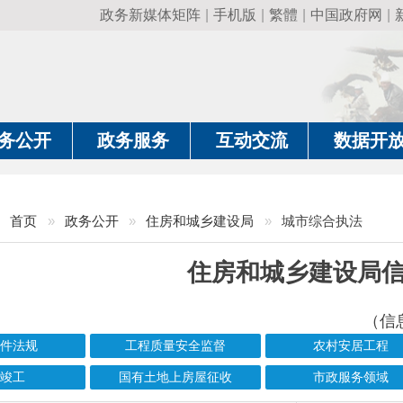
政务新媒体矩阵
|
手机版
|
繁體
|
中国政府网
|
新疆政府网
|
克
政务服务
互动交流
数据开放
政务要
»
政务公开
»
住房和城乡建设局
»
城市综合执法
住房和城乡建设局信息公开
（信息更新责任人：刘
工程质量安全监督
农村安居工程
保
国有土地上房屋征收
市政服务领域
城
信息标题
文 号