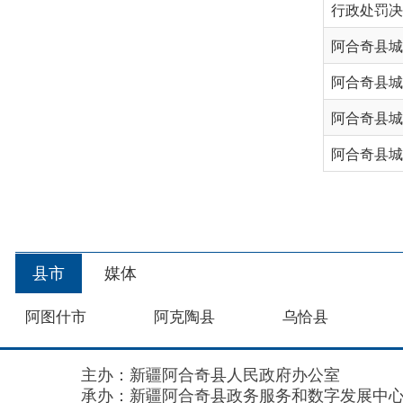
阿合奇县城市管理
阿合奇县城市管理
县市
媒体
阿图什市
阿克陶县
乌恰县
主办：新疆阿合奇县人民政府办公室
承办：新疆阿合奇县政务服务和数字发展中心
政
新公网安备：65302302000001号
新ICP备160
地 址：阿合奇县南大街 邮 编：843500
法律声明
关于我们
网站地图
政务新媒体矩阵
阿合奇县网信办监督电话：0908-5620663