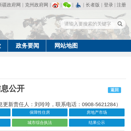
州政府网
|
|
|
|
长者版
|
登录
|
注册
闻
网站地图
返回
玲玲，联系电话：0908-5621284）
障性住房
房地产市场
市综合执法
结果公示
成文日期
发布日期