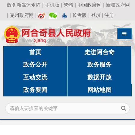
政务新媒体矩阵
|
手机版
|
繁體
|
中国政府网
|
新疆政府网
|
克州政府网
|
|
|
|
长者版
|
登录
|
注册
导航切换
首页
走进阿合奇
政务公开
政务服务
互动交流
数据开放
政务要闻
网站地图
当前位置:
首页
»
政务公开
»
住房和城乡建设
局
»
保障性住房