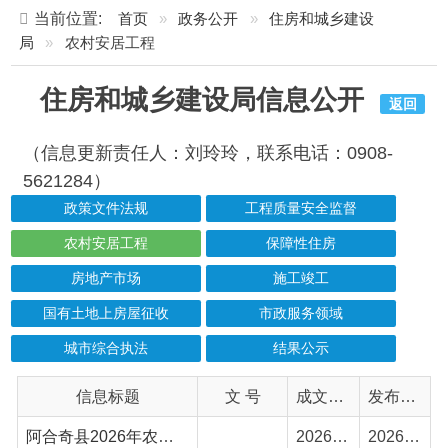
住房和城乡建设局信息公开
返回
（信息更新责任人：刘玲玲，联系电话：0908-
5621284）
政策文件法规
工程质量安全监督
农村安居工程
保障性住房
房地产市场
施工竣工
国有土地上房屋征收
市政服务领域
城市综合执法
结果公示
信息标题
文 号
成文日期
发布日期
阿合奇县2026年农村危房改造建房户名单
2026-06-01
2026-06-02
农村危房改造项目政策解读
2026-04-27
2026-04-28
2026年住建领域复工复产暨安全生产工作动员部署会
2026-03-09
2026-03-10
2025年阿合奇县实施自治区地震重点危险区农村住房抗震防灾工程建设进度10月
2025-10-23
2025-10-24