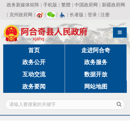
政务新媒体矩阵
|
手机版
|
繁體
|
中国政府网
|
新疆政府网
|
克州政府网
|
|
|
|
长者版
|
登录
|
注册
导航切换
首页
走进阿合奇
政务公开
政务服务
互动交流
数据开放
政务要闻
网站地图
当前位置:
首页
»
政务公开
»
住房和城乡建设
局
»
农村安居工程