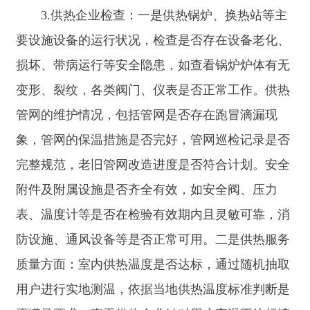
级管控和隐患排查治理双重预防机制的建立与运行
情况，查看风险辨识清单、风险分级情况及管控措
施落实情况；检查隐患排查台账，了解隐患排查频
率、整改情况等。四是供热燃料储备方面：供热燃
料（如煤炭等）的储备量是否满足供热需求，结合
供热企业供热面积、预计耗能量等，判断燃料储备
是否充足。燃料的质量是否符合要求，通过抽样检
测等方式检查煤炭的发热量、含硫量等指标，天然
气的气质情况等。燃料采购合同、运输及储存管理
情况，查看采购合同条款是否合理，燃料运输过程
是否安全规范，储存场地是否符合安全环保要求。
五是检查供热企业供热质量是否达标，供热设施设
备安全稳定运行情况；供热服务是否规范，用户投
诉处理是否及时。