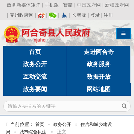
政务新媒体矩阵
|
手机版
|
繁體
|
中国政府网
|
新疆政府网
|
克州政府网
|
|
|
|
长者版
|
登录
|
注册
导航切换
首页
走进阿合奇
政务公开
政务服务
互动交流
数据开放
政务要闻
网站地图
当前位置：
首页
»
政务公开
»
住房和城乡建设
局
»
城市综合执法
»
正文