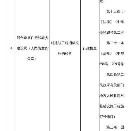
（三）组织进行比对试验
（四）发现有不符合国家
【法律】《中华人民共和国消防法》
令第29号第二次修正）
阿合奇县住房和城乡
第五十六条：住房和城乡
对消防设计审查和
7
建设局（人民防空办
行政检查
审查、消防验收、备案抽查和
验收的检查
公室）
住房和城乡建设主管部门、
等，不得收取费用，不得利用
销售单位或者消防技术服务机
【法律】《中华人民共和国人民
过，2009年8月27日中华人
阿合奇县住房和城乡
对人民防空工程维
正，自公布之日起施行）
8
建设局（人民防空办
行政检查
护管理的监督检查
第二十五条：人民防空主
公室）
公用的人民防空工程的维护