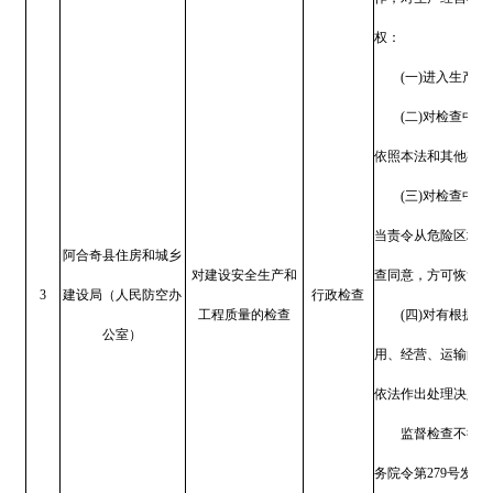
5
建设局（人民防空办
行政检查
责分工实施监督检查和行政处
的检查
公室）
（四）是否使用不符合条
（五）是否按规定的内容
（六）是否按规定上报审
（七）是否按规定填写审
（八）是否按规定在审查
（九）是否建立健全审查
（十）审查人员是否按规
【法律】《中华人民共和国建筑法》
令第29号第二次修正）
第十三条：从事建筑活动
业技术人员、技术装备和已完
等级的资质证书后，方可在其
【规章】《建筑工程质量检测管理办