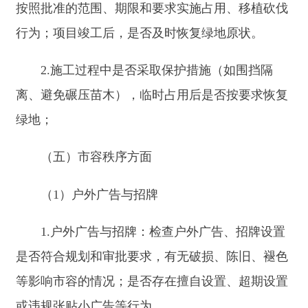
格在室内经营，有无超出建筑物外墙、门窗范围，
在人行道、公共场地摆摊设点、加工制作或展示商
品。
2.物料堆放审查：检查企业因施工、装修、经
营等活动，在街道两侧、公共场地临时堆放物料
时，是否事先向城管部门报备并获批准；物料堆放
区域是否设置明显警示标识，且堆放时间、范围、
高度等是否符合规定，不能影响行人通行与交通安
全。
3.临时设施搭建查看：针对企业搭建的临时建
筑物、构筑物或其他经营设施，查看是否依法办理
审批手续，结构是否稳固，拆除期限是否明确；严
禁企业私自搭建永久性违法建筑用于经营。