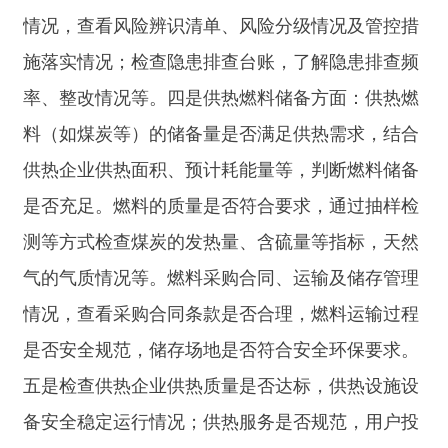
2.施工过程中是否采取保护措施（如围挡隔
离、避免碾压苗木），临时占用后是否按要求恢复
绿地；
（五）市容秩序方面
（1）户外广告与招牌
1.户外广告与招牌：检查户外广告、招牌设置
是否符合规划和审批要求，有无破损、陈旧、褪色
等影响市容的情况；是否存在擅自设置、超期设置
或违规张贴小广告等行为。
2.临街店铺经营秩序：查看店铺是否存在店外
经营、占道经营现象，商品摆放是否规范；门前环
境卫生是否整洁，有无垃圾杂物堆积。