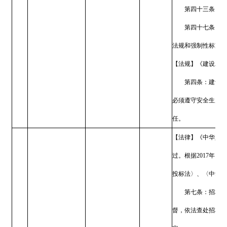
号修订）
第三条：国务院建设主管
省、自治区、直辖市人民
构的资质审批。
阿合奇县住房和城乡
市、县人民政府建设主管
对建设工程质量检
6
建设局（人民防空办
行政检查
第二十一条：县级以上地
测机构的检查
公室）
（一）是否符合本办法规
（二）是否超出资质范围
（三）是否有涂改、倒卖
（四）是否按规定在检测
（五）检测机构是否按有
（六）仪器设备及环境条
第二十二条：建设主管部
（一）要求检测机构或者
（二）进入检测机构的工