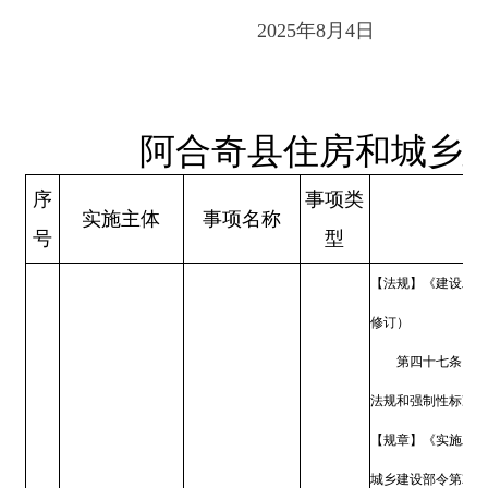
(三)对检查中发现的事故
当责令从危险区域内撤出作业
阿合奇县住房和城乡
对建设安全生产和
查同意，方可恢复生产经营和
3
建设局（人民防空办
行政检查
工程质量的检查
(四)对有根据认为不符合
公室）
用、经营、运输的危险物品予
依法作出处理决定。
监督检查不得影响被检查单
务院令第279号发布，根据2019
第四十三条：县级以上地
第四十七条：县级以上地
法规和强制性标准执行情况的
【法规】《建设工程安全生产管理条
第四条：建设单位、勘察
必须遵守安全生产法律、法规