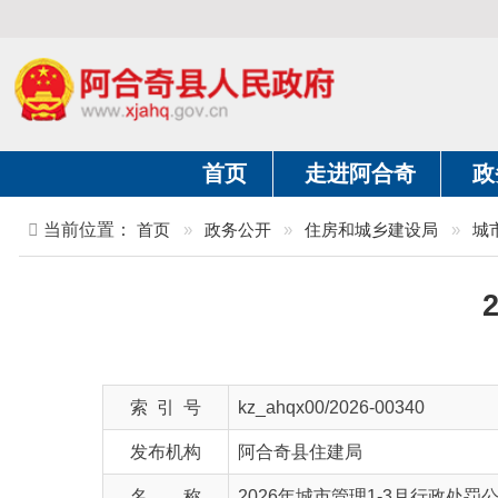
首页
走进阿合奇
政务公开
当前位置：
首页
»
政务公开
»
住房和城乡建设局
»
城市综合执
202
索 引 号
kz_ahqx00/2026-00340
发布机构
阿合奇县住建局
名 称
2026年城市管理1-3月行政处罚公示信息
文 号