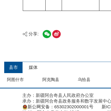
分享:
县市
媒体
阿图什市
阿克陶县
乌恰县
主办：新疆阿合奇县人民政府办公室
承办：新疆阿合奇县政务服务和数字发展中心
政
新公网安备：65302302000001号
新ICP备160
地 址：阿合奇县南大街 邮 编：843500
法律声明
关于我们
网站地图
政务新媒体矩阵
阿合奇县网信办监督电话：0908-5620663