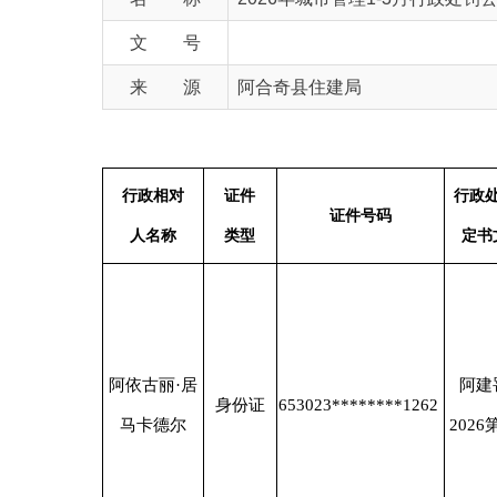
来 源
阿合奇县住建局
行政相对
证件
行政处罚决
违
证件号码
人名称
类型
定书文号
未
阿依古丽·居
阿建罚字
身份证
653023********1262
马卡德尔
2026第01号
养