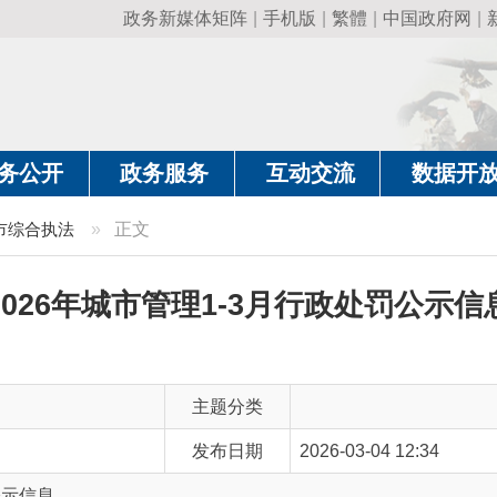
政务新媒体矩阵
|
手机版
|
繁體
|
中国政府网
|
新疆政府网
|
克
政务服务
互动交流
数据开放
政务要
法
»
正文
6年城市管理1-3月行政处罚公示信息
主题分类
发布日期
2026-03-04 12:34
主 题 词
城市管理1-3月 行政处罚 公示信息