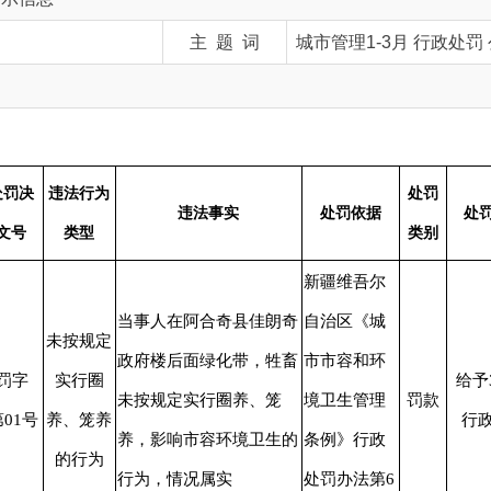
法行为
处罚
罚款金
违法事实
处罚依据
处罚内容
类型
类别
（万元
新疆维吾尔
当事人在阿合奇县佳朗奇
自治区《城
按规定
政府楼后面绿化带，牲畜
市市容和环
实行圈
给予300元
未按规定实行圈养、笼
境卫生管理
罚款
0.03万
、笼养
行政处罚
养，影响市容环境卫生的
条例》行政
的行为
行为，情况属实
处罚办法第6
条