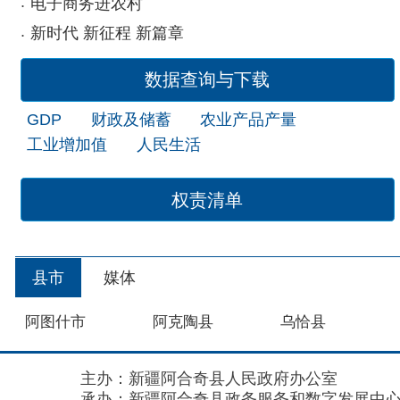
县市
媒体
阿图什市
阿克陶县
乌恰县
主办：新疆阿合奇县人民政府办公室
承办：新疆阿合奇县政务服务和数字发展中心
政
新公网安备：65302302000001号
新ICP备160
地 址：阿合奇县南大街 邮 编：843500
法律声明
关于我们
网站地图
政务新媒体矩阵
阿合奇县网信办监督电话：0908-5620663