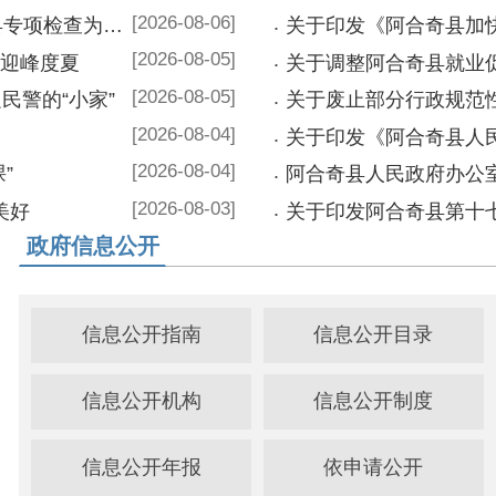
[2026-08-04]
[2026-08-04]
阿合奇县人民政府办公室2025年度法
[2026-08-03]
府信息公开
政府应用
CCTV13
新疆政务服
信息公开指南
信息公开目录
信用信息公
政务服务AP
信息公开机构
信息公开制度
信息公开年报
依申请公开
31个领域目
机构职能
职能目录
领导信息
市政服务
乡村振兴
政策解读
财政预决算
统计公报
涉农补贴
文件
人大建议
政协提案
义务教育
工作报告
政务五公开
招标公告
县长信箱
政府采购
双随机一公开
法治政府年报