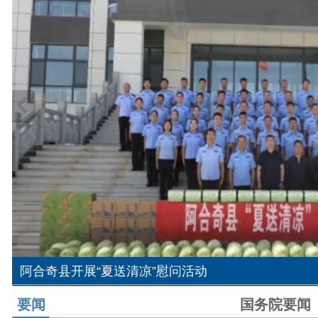
阿合奇县开展“夏送清凉”慰问活动
要闻
国务院要闻
自治
克州首单！阿合奇县供电公司单车带电作业护航产业迎峰度
情满天山 援疆印记 | 石榴花进警营，守护阿合奇戍边民警的“