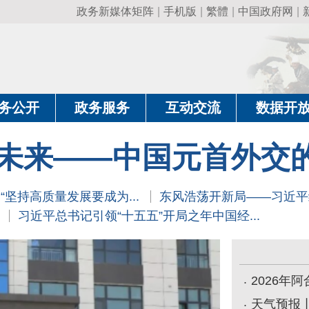
政务新媒体矩阵
|
手机版
|
繁體
|
中国政府网
|
新疆政府网
|
克
政务服务
互动交流
数据开放
政务要
——中国元首外交的世界情怀
质量发展要成为...
东风浩荡开新局——习近平经济思想指引中国
平总书记引领“十五五”开局之年中国经...