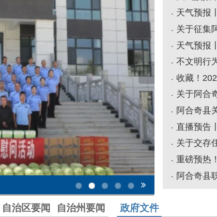
关于交存住宅专项维修资
阿合奇县召开打击拒执罪专项
区要闻
自治州要闻
政府文件
[2026-08-06]
文明阿合奇·乡风新风尚 | 文明创建再提速！阿合奇县专项检查为城市颜值气质加分
[2026-08-05]
夏
关于调整阿合奇县就业促进和劳动保护
[2026-08-05]
小家”
关于废止部分行政规范性文件和政策性