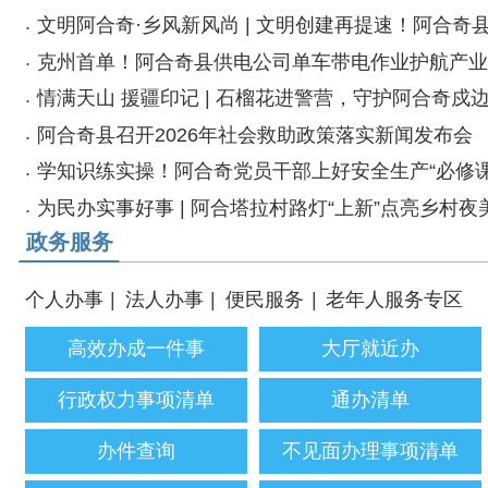
阿合奇县召开2026年社会救助政策落实新闻发布会
学知识练实操！阿合奇党员干部上好安全生产“必修课”
为民办实事好事 | 阿合塔拉村路灯“上新”点亮乡村夜美好
政务服务
政
个人办事
|
法人办事
|
便民服务
|
老年人服务专区
高效办成一件事
大厅就近办
行政权力事项清单
通办清单
办件查询
不见面办理事项清单
公共服务事项清单
最多跑一次事项清单
效能监督
政务服务“跨域通办”
热点专题