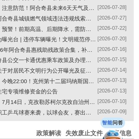
关于征集阿合奇县城镇燃气领域违法违规线索的公告
[2026-07-22]
天气预报丨预警！前期高温、后期降水，需防范多重灾害风险
[2026-07-20]
不文明行为曝光台 | 违停车辆曝光！文明规范停车，守护阿合奇畅通街巷
[2026-07-16]
收藏！2026年阿合奇县惠残助残政策合集，补贴、康复、助学、改造全覆盖
[2026-07-15]
关于阿合奇县公交一卡通优惠乘车政策及办理事宜的公告
[2026-07-14]
阿合奇县关于对居民不文明行为公开曝光及征集文明好人好事、文明典型案例的公告
[2026-07-13]
直播预告丨今晚22:00！克州第十二届玛纳斯国际文化旅游节不见不散！
[2026-07-13]
金的公告
[2026-07-10]
重磅预热！7月14日，克孜勒苏柯尔克孜自治州第十二届玛纳斯国际文化旅游节阿合奇分会场...
[2026-07-09]
阿合奇县职工乒乓球赛来袭，以球会友，赛出职工风采！
行动例行新闻发布会
智能
问答
政策解读
失效废止文件
人事信息
[2026-07-03]
关于印发《阿合奇县加快推动旅游业高质量发展三年行动方案（2026—2028年）》的通知
[2026-06-22]
工作领导小组的通知
[2026-05-11]
文件的决定