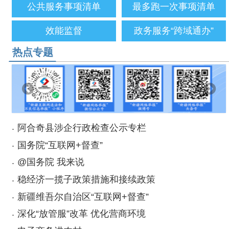
在
阿合奇县涉企行政检查公示专栏
国务院“互联网+督查”
@国务院 我来说
稳经济一揽子政策措施和接续政策
新疆维吾尔自治区“互联网+督查”
深化“放管服”改革 优化营商环境
电子商务进农村
新时代 新征程 新篇章
数据查询与下载
GDP
财政及储蓄
农业产品产量
工业增加值
人民生活
阿
权责清单
阿