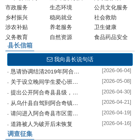
我向县长说句话
[2026-06-04]
恳请协调结清2019年阿合奇县550个国旗标牌制作安装款
[2026-05-08]
关于设立晚间学生爱心班车的建议
[2026-04-30]
提出公开阿合奇县县级，自治区级，国家级文物保护单位名录的申请
[2026-04-21]
从乌什县自驾到阿合奇镇需要边境通行证吗
[2026-04-19]
请问进入阿合奇县市区需要边境通行证吗
[2026-04-16]
为破开后未恢复
[
参与征集
]
关于公开征集阿合奇县公安交管...
[
参与征集
]
关于征集阿合奇县城镇燃气领域...
[
参与征集
]
关于公开征集深化养老服务突出...
[
查看结果
]
阿合奇县医疗保障满意度调查问卷
[
查看结果
]
就业调查问卷
克州文件库