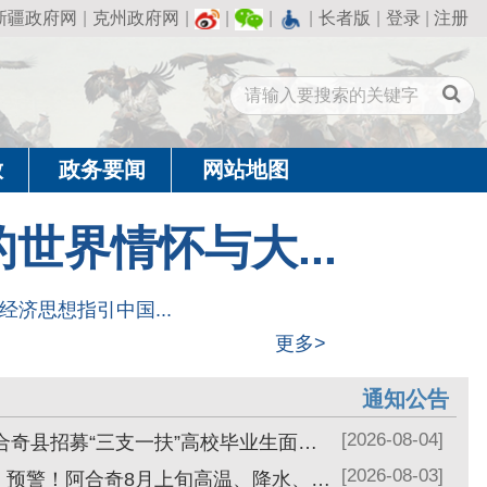
州政府网
|
|
|
|
长者版
|
登录
|
注册
闻
网站地图
与大...
...
更多>
通知公告
[2026-08-04]
2026年阿合奇县招募“三支一扶”高校毕业生面试工作的公告
[2026-08-03]
天气预报丨预警！阿合奇8月上旬高温、降水、大风来袭
[2026-07-28]
天气预报丨注意防范！阿合奇县未来6天天气及防范措施速看
[2026-07-27]