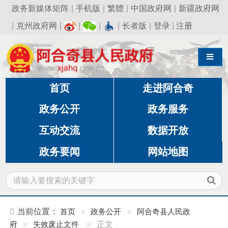
政务新媒体矩阵
|
手机版
|
繁體
|
中国政府网
|
新疆政府网
|
克州政府网
|
|
|
|
长者版
|
登录
|
注册
导航切换
首页
走进阿合奇
政务公开
政务服务
互动交流
数据开放
政务要闻
网站地图
当前位置：
首页
»
政务公开
»
阿合奇县人民政
府
»
失效废止文件
»
正文