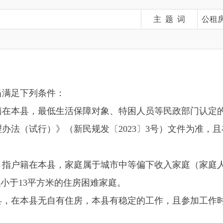
下列条件：
，最低生活保障对象、特困人员等民政部门认定的六类低收入家
行）》（新民规发〔2023〕3号）文件为准，且在本县无自有
在本县，家庭属于城市中等偏下收入家庭（家庭人均可支配收入
3平方米的住房困难家庭。
县无自有住房，本县有稳定的工作，且参加工作时间不满5年的
不在本县，在本县无自有住房，在本县已取得《居住证》满6个
。
在阿合奇县辖区一镇五乡两场，在阿合奇县城区内无自有住房，