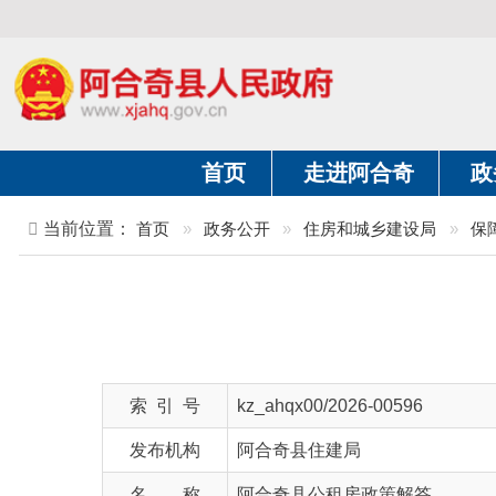
首页
走进阿合奇
政务公开
当前位置：
首页
»
政务公开
»
住房和城乡建设局
»
保障性住房
索 引 号
kz_ahqx00/2026-00596
发布机构
阿合奇县住建局
名 称
阿合奇县公租房政策解答
文 号