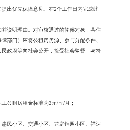
准为2元/㎡/月；
交通小区、龙庭锦园小区、祥达
家（二期）、玛纳斯三期、玛
共同申请人数，相对应1-2人分