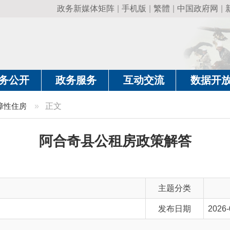
政务新媒体矩阵
|
手机版
|
繁體
|
中国政府网
|
新疆政府网
|
克
政务服务
互动交流
数据开放
政务要
»
正文
阿合奇县公租房政策解答
主题分类
发布日期
2026-04-28 12:47
主 题 词
公租房 政策解答