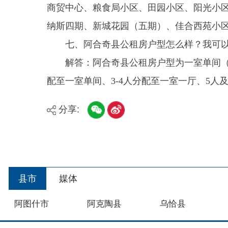
县市
媒体
阿图什市
阿克陶县
乌恰县
主办：新疆阿合奇县人民政府办公室
承办：新疆阿合奇县政务服务和数字发展中心
政
新公网安备：65302302000001号
新ICP备160
地 址：阿合奇县南大街 邮 编：843500
法律声明
关于我们
网站地图
政务新媒体矩阵
阿合奇县网信办监督电话：0908-5620663