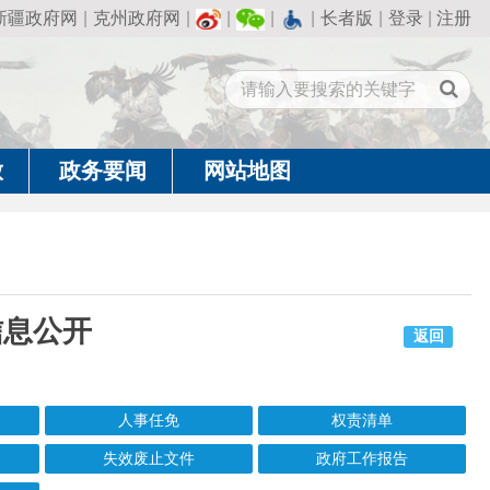
州政府网
|
|
|
|
长者版
|
登录
|
注册
闻
网站地图
返回
人事任免
权责清单
效废止文件
政府工作报告
成文日期
发布日期