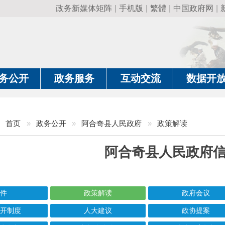
政务新媒体矩阵
|
手机版
|
繁體
|
中国政府网
|
新疆政府网
|
克
政务服务
互动交流
数据开放
政务要
»
政务公开
»
阿合奇县人民政府
»
政策解读
阿合奇县人民政府信息公开
政策解读
政府会议
人大建议
政协提案
失
新闻发布会
法治政府年报
信息标题
文 号