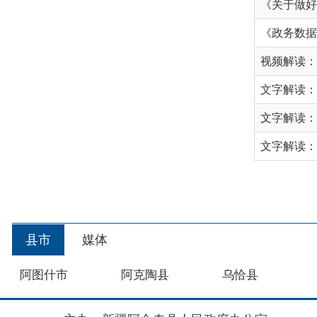
文字解读：《阿合
文字解读：《阿合奇
文字解读：《阿合
首
县市
媒体
阿图什市
阿克陶县
乌恰县
主办：新疆阿合奇县人民政府办公室
承办：新疆阿合奇县政务服务和数字发展中心
政
新公网安备：65302302000001号
新ICP备160
地 址：阿合奇县南大街 邮 编：843500
法律声明
关于我们
网站地图
政务新媒体矩阵
阿合奇县网信办监督电话：0908-5620663