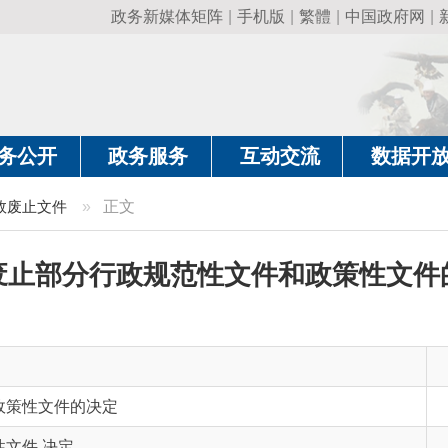
政务新媒体矩阵
|
手机版
|
繁體
|
中国政府网
|
新疆政府网
|
克
政务服务
互动交流
数据开放
政务要
件
»
正文
部分行政规范性文件和政策性文件的决定
主题分类
其
件的决定
有 效 性
有
决定
成文日期
20
发布日期
20