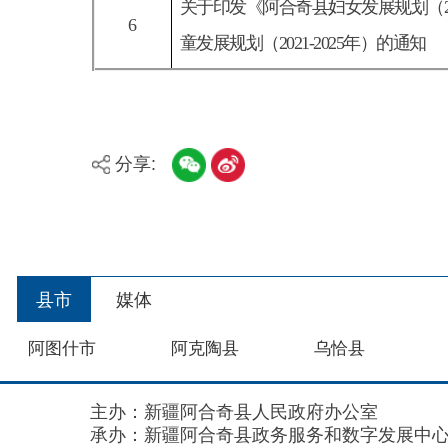
县市
媒体
阿图什市
阿克陶县
乌恰县
主办：新疆阿合奇县人民政府办公室
承办：新疆阿合奇县政务服务和数字发展中心
政
新公网安备：65302302000001号
新ICP备160
地 址：阿合奇县南大街 邮 编：843500
法律声明
关于我们
网站地图
政务新媒体矩阵
阿合奇县网信办监督电话：0908-5620663