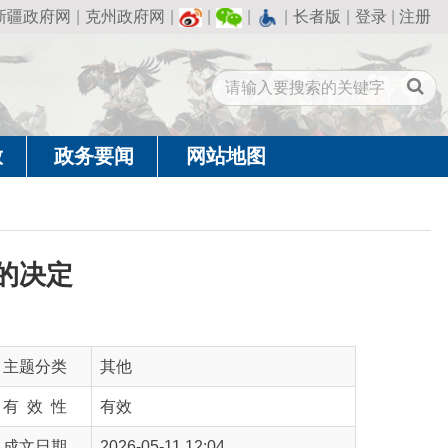
州政府网
|
|
|
|
长者版
|
登录
|
注册
闻
网站地图
他
效
26-05-11 12:04
26-05-11 13:38