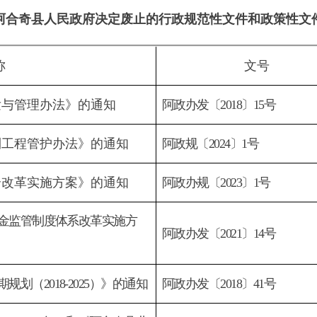
办法》的通知
阿政办发〔
2018
〕
15
号
行政规
护办法》的通知
阿政规〔
2024
〕1
号
行政规
施方案》的通知
阿政办规〔
2023
〕1
号
行政规
制度体系改革实施方
政策
阿政办发〔
2021
〕
14
号
（
2018-2025
）》的通知
阿政办发〔
2018
〕
41
号
政策
5
年）和《阿合奇县儿
政策
阿政发〔
2022
〕42
号