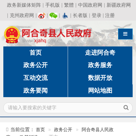
政务新媒体矩阵
|
手机版
|
繁體
|
中国政府网
|
新疆政府网
|
克州政府网
|
|
|
|
长者版
|
登录
|
注册
导航切换
首页
走进阿合奇
政务公开
政务服务
互动交流
数据开放
政务要闻
网站地图
当前位置：
首页
»
政务公开
»
阿合奇县人民政
府
»
政策解读
»
正文