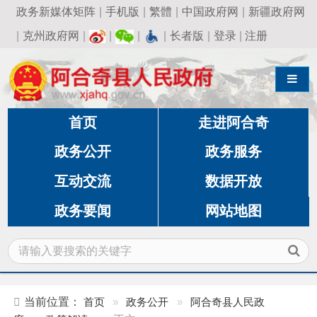
政务新媒体矩阵
|
手机版
|
繁體
|
中国政府网
|
新疆政府网
|
克州政府网
|
|
|
|
长者版
|
登录
|
注册
导航切换
首页
走进阿合奇
政务公开
政务服务
互动交流
数据开放
政务要闻
网站地图
当前位置：
首页
»
政务公开
»
阿合奇县人民政
府
»
政策解读
»
正文