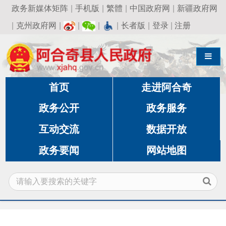
政务新媒体矩阵
|
手机版
|
繁體
|
中国政府网
|
新疆政府网
|
克州政府网
|
|
|
|
长者版
|
登录
|
注册
导航切换
首页
走进阿合奇
政务公开
政务服务
互动交流
数据开放
政务要闻
网站地图
当前位置:
首页
»
政务公开
»
林业和草原中心
»
行
政执法