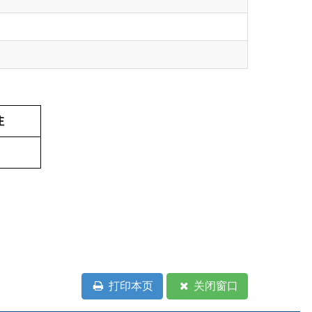
打印本页
关闭窗口
部门
省区市政府
国家部委局