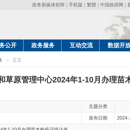
政务新媒体矩阵
|
手机版
|
繁體
|
中国政府网
|
新疆政府网
|
克
政务服务
互动交流
数据开放
政务要
正文
管理中心2024年1-10月办理苗木检疫证
主题分类
发布日期
2024-10-12 18:32
10月办理苗木检疫证统计表
主 题 词