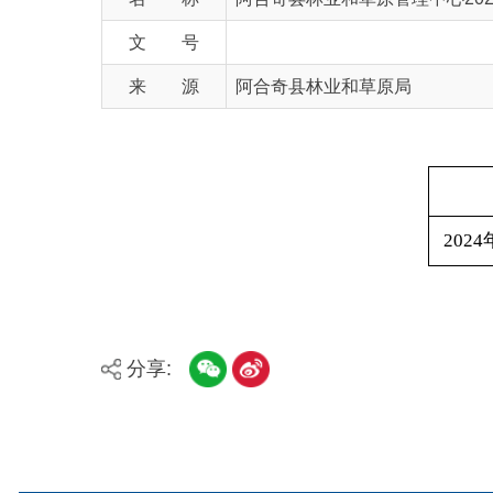
来 源
阿合奇县林业和草原局
日期
2024年1月-1
分享:
县市
媒体
阿图什市
阿克陶县
乌恰县