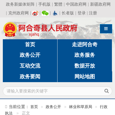
政务新媒体矩阵
|
手机版
|
繁體
|
中国政府网
|
新疆政府网
|
克州政府网
|
|
|
|
长者版
|
登录
|
注册
导航切换
首页
走进阿合奇
政务公开
政务服务
互动交流
数据开放
政务要闻
网站地图
当前位置：
首页
»
政务公开
»
林业和草原局
»
行政
执法
»
正文