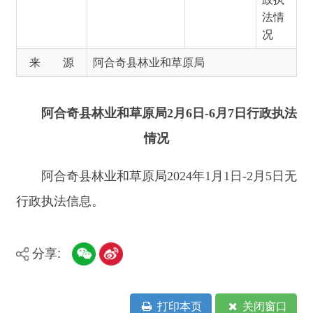
阿合奇县林业和草原局
2
月
6
日
-6
月
7
日行政执法
情况
阿合奇县林业和草原局
2024
年
1
月
1
日
-2
月
5
日无
行政执法信息。
分享:
打印本页
关闭窗口
主办：新疆阿合奇县人民政府办公室
承办：新疆阿合奇县政务服务和数字发
展中心
政府网站标识码：6530230001
新公网安备：65302302000001号
新ICP备16001989号
地 址：阿合奇县南大街 邮 编：843500