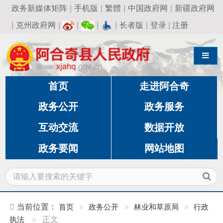
政务新媒体矩阵
|
手机版
|
繁體
|
中国政府网
|
新疆政府网
|
克州政府网
|
|
|
|
长者版
|
登录
|
注册
导航切换
首页
走进阿合奇
政务公开
政务服务
互动交流
数据开放
政务要闻
网站地图
当前位置：
首页
»
政务公开
»
林业和草原局
»
行政
执法
»
正文