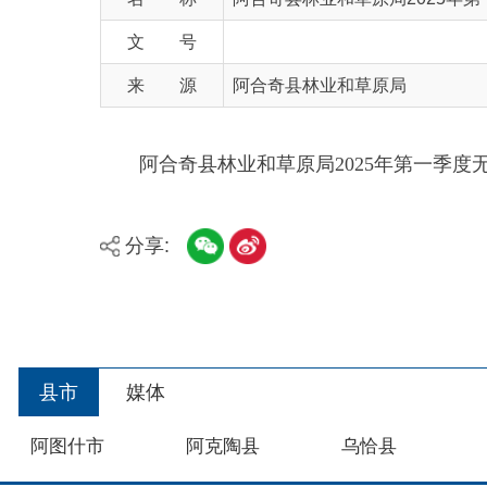
来 源
阿合奇县林业和草原局
阿合奇县林业和草原局
2025
年第一季度无行政执
分享:
县市
媒体
阿图什市
阿克陶县
乌恰县
主办：新疆阿合奇县人民政府办公室
承办：新疆阿合奇县政务服务和数字发展中心
政
新公网安备：65302302000001号
新ICP备160
地 址：阿合奇县南大街 邮 编：843500
法律声明