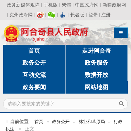
政务新媒体矩阵
|
手机版
|
繁體
|
中国政府网
|
新疆政府网
|
克州政府网
|
|
|
|
长者版
|
登录
|
注册
导航切换
首页
走进阿合奇
政务公开
政务服务
互动交流
数据开放
政务要闻
网站地图
当前位置：
首页
»
政务公开
»
林业和草原局
»
行政
执法
»
正文