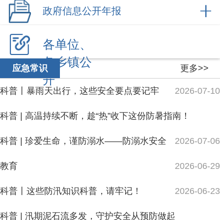
各乡镇公
更多>>
应急常识
开
科普丨暴雨天出行，这些安全要点要记牢
2026-07-10
科普 | 高温持续不断，趁“热”收下这份防暑指南！
科普 | 珍爱生命，谨防溺水——防溺水安全
2026-07-06
教育
2026-06-29
科普丨这些防汛知识科普，请牢记！
2026-06-23
科普 | 汛期泥石流多发，守护安全从预防做起
更多>>
应急预案
2026-06-22
阿合奇县住建领域应急演练 “实战开练”，筑
牢施工安全防线
2026-05-13