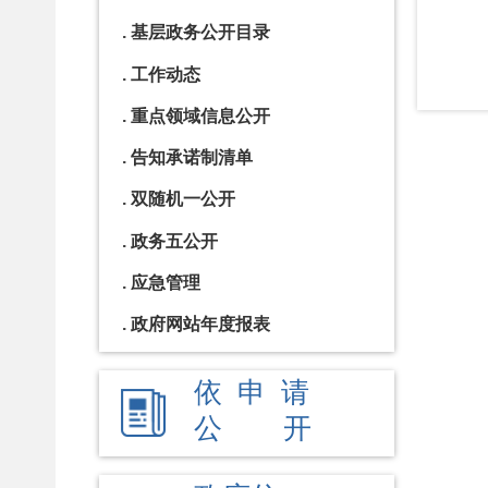
应急管理
政府网站年度报表
依 申 请
公 开
政府信
息公开
年报
各单位、
各乡镇公
开
县市
媒体
阿图什市
阿克陶县
乌恰县