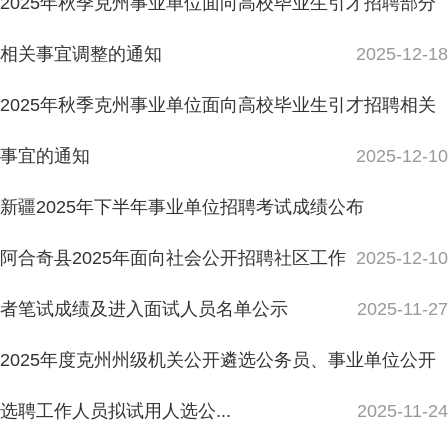
阿合奇县2025年面向社会公开招聘社区工作
2025-12-10
者笔试成绩及进入面试人员名单公示
2025-11-27
2025年度克州州级机关公开遴选公务员、事业单位公开
选聘工作人员拟试用人选公...
2025-11-24
阿合奇县2025年面向社会公开招聘社区工作者考试成绩
公示
2025-11-24
10个岗位117人，阿合奇县这家企业开始招聘啦！
主办：新疆阿合奇县人民政府办公室
承办：新疆阿合奇县政务服务和数字发
阿合奇县2025年面向社会公开招聘社区工作
2025-11-21
展中心
政府网站标识码：6530230001
新公网安备：65302302000001号
者笔试成绩及进入面试人员名单公示
2025-11-18
新ICP备16001989号
地 址：阿合奇县南大街 邮 编：843500
2025年度克州州直机关公开遴选公务员、事业单位公开
法律声明
电话：0908-5623856