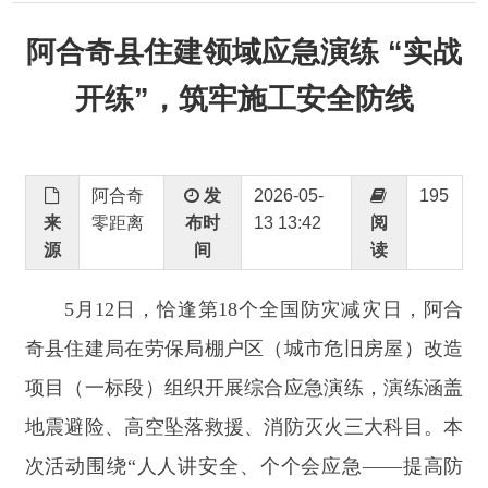
开练”，筑牢施工安全防线
阿合奇
发
2026-05-
195
来
零距离
布时
13 13:42
阅
源
间
读
5月12日，恰逢第18个全国
防灾减灾日，阿合
奇县住建局在劳保局棚户区（城市危旧房屋）改造
项目（一标段）组织开展综合应急演练，演练涵盖
地震避险、高空坠落救援、消防灭火三大科目。本
次活动围绕
“人人讲安全、个个会应急——提高防
灾减灾救灾能力”主题，用贴近施工现场的实战模
拟，排查安全防控短板，夯实工程项目安全生产根
基。