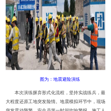
图为：地震避险演练
本次演练摒弃形式化流程，坚持实战练兵，最
大程度还原工地突发险情。地震模拟环节中，现场
突发震动预警，安全员第一时间吹响警报，施工人
员双手护头、弯腰低姿，沿着预设安全通道快速疏
散至空旷区域，随后工作人员完成人员清点、场地
隐患排查工作；高空坠落演练场景里，模拟作业人
员施工意外坠落，救援人员火速封锁现场，医护人
员对伤者进行止血、包扎、固定等急救处理，同步
上报险情、转运受伤人员；消防演练环节模拟施工
材料自燃起火，工作人员熟练操作干粉灭火器、消
防水带扑灭明火，规范完成火情上报、初期控火、
人员疏散等操作，切实掌握消防器材实操用法。