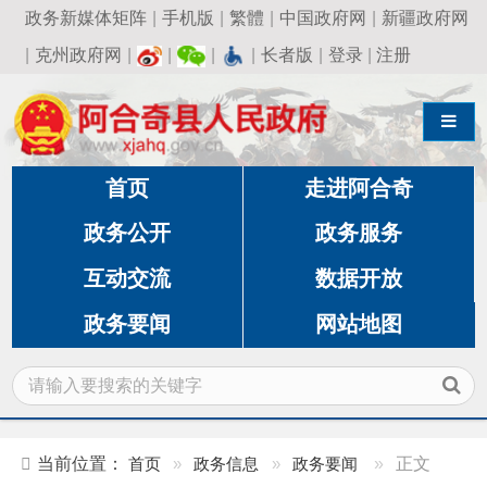
政务新媒体矩阵
|
手机版
|
繁體
|
中国政府网
|
新疆政府网
|
克州政府网
|
|
|
|
长者版
|
登录
|
注册
导航切换
首页
走进阿合奇
政务公开
政务服务
互动交流
数据开放
政务要闻
网站地图
当前位置：
首页
»
政务信息
»
政务要闻
»
正文
阿合奇县住建领域应急演练 “实战