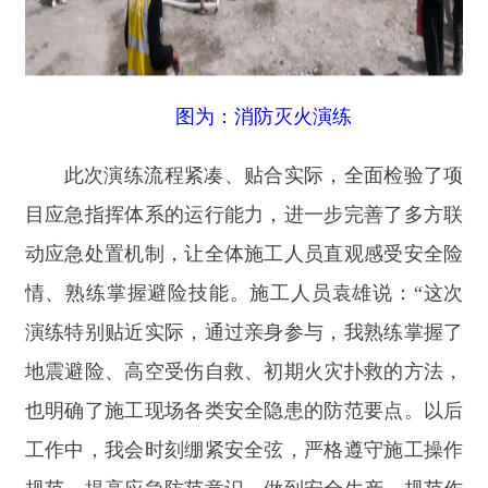
和安全科普宣传，不断提升建筑工程防灾减灾、应
急救灾能力，从严防范各类安全事故，守护施工人
员生命安全，助推县域住房建设事业安全、高质量
发展。
责任编辑：拜合提古丽
分享:
打印本页
关闭窗口
主办：新疆阿合奇县人民政府办公室
承办：新疆阿合奇县政务服务和数字发
展中心
政府网站标识码：6530230001
新公网安备：65302302000001号
新ICP备16001989号