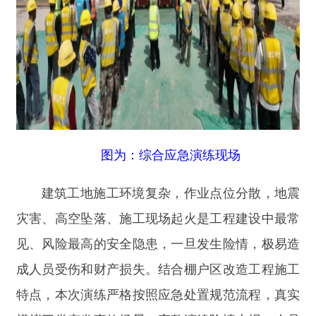
图为：综合应急演练现场
建筑工地施工环境复杂，作业点位分散，地震
灾害、高空坠落、施工现场起火是工程建设中最常
见、风险最高的安全隐患，一旦发生险情，极易造
成人员受伤和财产损失。结合棚户区改造工程施工
特点，本次演练严格按照应急处置规范流程，真实
模拟三类突发事故场景，完整演练险情上报、人员
疏散、现场警戒、伤员救护、明火扑救、善后处理
等全过程。现场划分抢险救援组、医疗救护组、警
戒保卫组、后勤保障组，各组分工清晰、配合默
契，参演人员反应迅速、操作规范，顺利完成全部
演练任务。