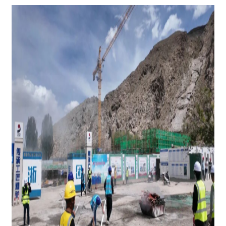
图为：消防灭火演练
此次演练流程紧凑、贴合实际，全面检验了项
目应急指挥体系的运行能力，进一步完善了多方联
动应急处置机制，让全体施工人员直观感受安全险
情、熟练掌握避险技能。施工人员袁雄说：
“这次
演练特别贴近实际，通过亲身参与，我熟练掌握了
地震避险、高空受伤自救、初期火灾扑救的方法，
也
明确
了施工现场各类安全隐患的防范要点。以后
工作中，我会时刻绷紧安全弦，严格遵守施工操作
规范，提高应急防范意识，做到安全生产、规范作
业。”
下一步，阿合奇县将以本次演练为抓手，持续
加大住建领域安全监管力度，常态化开展应急演练