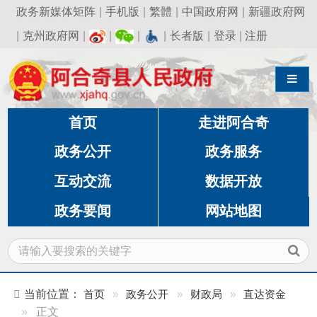
政务新媒体矩阵
|
手机版
|
繁體
|
中国政府网
|
新疆政府网
|
克州政府网
|
|
|
|
长者版
|
登录
|
注册
导航切换
首页
走进阿合奇
政务公开
政务服务
互动交流
数据开放
政务要闻
网站地图
当前位置：
首页
»
政务公开
»
财政局
»
直达资金
»
正文