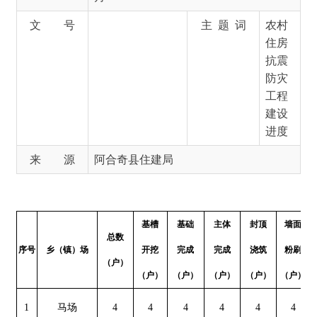
工程
建设
进度
来 源
阿合奇县住建局
基槽
基础
主体
封顶
墙面
门窗
总数
序号
乡（镇）场
开挖
完成
完成
浇筑
粉刷
安装
（户）
（户）
（户）
（户）
（户）
（户）
（户）
（
1
马场
4
4
4
4
4
4
4
2
哈拉布拉克乡
6
6
6
6
6
6
6
3
哈拉奇乡
12
12
12
12
12
12
12
32
32
32
32
32
4
苏木塔什乡
32
32