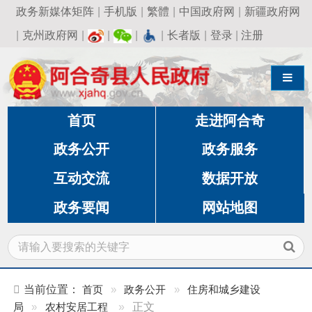
政务新媒体矩阵
|
手机版
|
繁體
|
中国政府网
|
新疆政府网
|
克州政府网
|
|
|
|
长者版
|
登录
|
注册
导航切换
首页
走进阿合奇
政务公开
政务服务
互动交流
数据开放
政务要闻
网站地图
当前位置：
首页
»
政务公开
»
住房和城乡建设
局
»
农村安居工程
»
正文