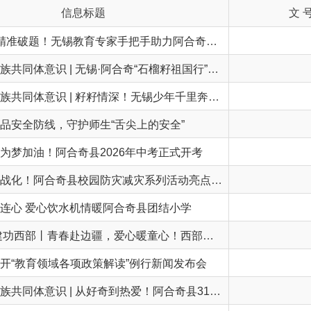
分层授课+精准破题！无锡教育专家手把手助力阿合奇教师提质进阶
铸牢中华民族共同体意识 | 无锡·阿合奇“石榴籽祖国行”青少年研学活动走进哈拉布拉克乡
铸牢中华民族共同体意识 | 籽籽情深！无锡少年千里奔赴阿合奇，共绘民族团结同心圆
线，守护师生“舌尖上的安全”
！阿合奇县2026年中考正式开考
全覆盖、实战化！阿合奇县校园防灾减灾系列活动亮点满满
爱心饮水机情暖阿合奇县团结小学
报效祖国 建功西部丨青春赴边疆，爱心暖童心！西部计划志愿者杨帆用爱心点亮边疆求学梦
领域各项政策解读”例行新闻发布会
铸牢中华民族共同体意识 | 从好奇到热爱！阿合奇县31名学子赴锡解锁科技新视界
铸牢中华民族共同体意识 | 一周插班体验！阿合奇少年在无锡校园快乐上分
铸牢中华民族共同体意识 | 阿合奇青少年跨越山海赴京，沉浸式厚植爱国情
2026年无锡·阿合奇青少年“插班研学交朋友”融情实践活动正式启动