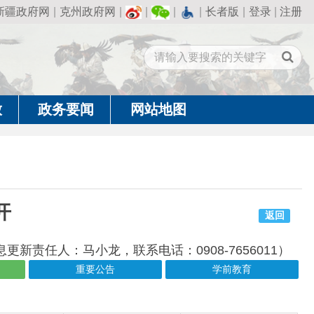
州政府网
|
|
|
|
长者版
|
登录
|
注册
闻
网站地图
返回
小龙，联系电话：0908-7656011）
重要公告
学前教育
成文日期
发布日期