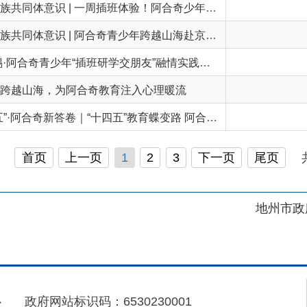
海，为阿合奇教育注入心理暖流
非凡“十四五”·阿合奇新答卷｜“十四五”教育蝶变路 阿合奇绘就高质量发展新画卷
页
上一页
1
2
3
下一页
尾页
共 50 条
/
共 
地州市政府
区政府
府网站标识码：6530230001
01989号
电话：0908-5623856