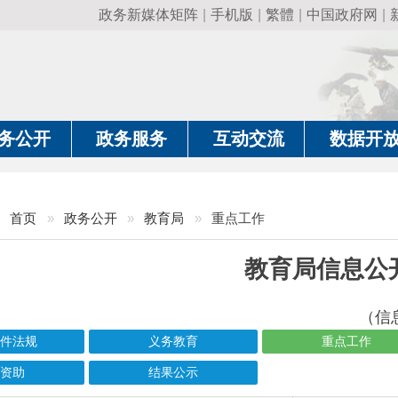
政务新媒体矩阵
|
手机版
|
繁體
|
中国政府网
|
新疆政府网
|
克
政务服务
互动交流
数据开放
政务要
»
政务公开
»
教育局
»
重点工作
教育局信息公开
（信息更新责任人：马
义务教育
重点工作
结果公示
信息标题
文 号