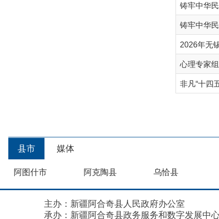
心理专家组跨越山
首
县市
媒体
阿图什市
阿克陶县
乌恰县
主办：新疆阿合奇县人民政府办公室
承办：新疆阿合奇县政务服务和数字发展中心
政
新公网安备：65302302000001号
新ICP备160
地 址：阿合奇县南大街 邮 编：843500
法律声明
关于我们
网站地图
政务新媒体矩阵
阿合奇县网信办监督电话：0908-5620663