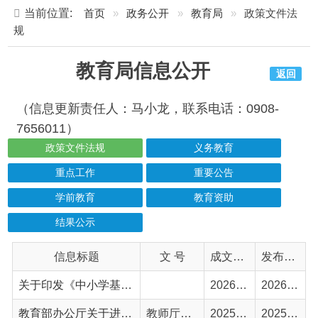
教育局信息公开
返回
（信息更新责任人：马小龙，联系电话：0908-
7656011）
政策文件法规
义务教育
重点工作
重要公告
学前教育
教育资助
结果公示
信息标题
文 号
成文日期
发布日期
关于印发《中小学基本办学条件底线要求》的通知
2026-05-06
2026-06-03
教育部办公厅关于进一步减轻中小学教师非教育教学负担若干措施的通知
教师厅〔2025〕2号
2025-10-14
2025-11-03
【普法进行时】新疆维吾尔自治区预防中小学生溺水若干规定
2025-07-30
2025-08-11
国办印发《关于逐步推行免费学前教育的意见》
2025-08-07
2025-08-07
【普法进行时】未成年人网络保护条例
2024-01-01
2025-02-26