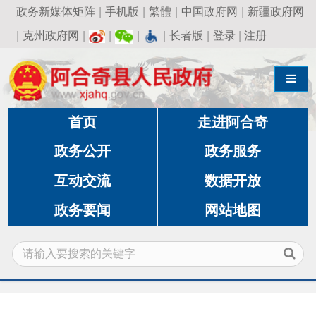
政务新媒体矩阵
|
手机版
|
繁體
|
中国政府网
|
新疆政府网
|
克州政府网
|
|
|
|
长者版
|
登录
|
注册
导航切换
首页
走进阿合奇
政务公开
政务服务
互动交流
数据开放
政务要闻
网站地图
当前位置:
首页
»
政务公开
»
教育局
»
政策文件法
规