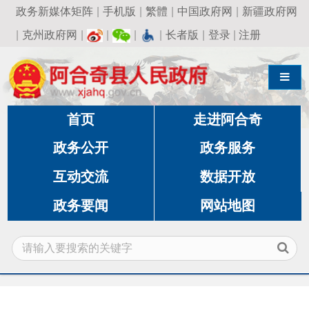
政务新媒体矩阵
|
手机版
|
繁體
|
中国政府网
|
新疆政府网
|
克州政府网
|
|
|
|
长者版
|
登录
|
注册
导航切换
首页
走进阿合奇
政务公开
政务服务
互动交流
数据开放
政务要闻
网站地图
当前位置:
首页
»
政务公开
»
教育局
»
重要公告