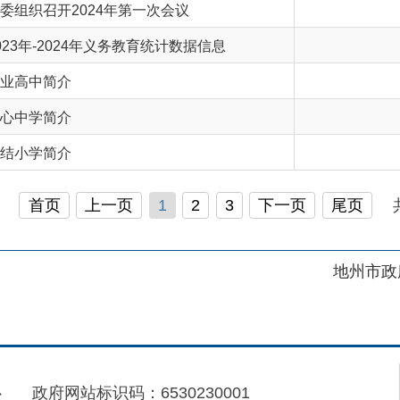
简介
简介
页
上一页
1
2
3
下一页
尾页
共 31 条
/
共 
地州市政府
区政府
府网站标识码：6530230001
01989号
电话：0908-5623856