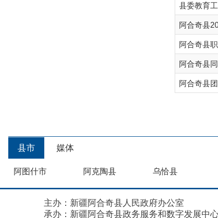
阿合奇县同心中学
阿合奇县团结小学
首
县市
媒体
阿图什市
阿克陶县
乌恰县
主办：新疆阿合奇县人民政府办公室
承办：新疆阿合奇县政务服务和数字发展中心
政
新公网安备：65302302000001号
新ICP备160
地 址：阿合奇县南大街 邮 编：843500
法律声明
关于我们
网站地图
政务新媒体矩阵
阿合奇县网信办监督电话：0908-5620663