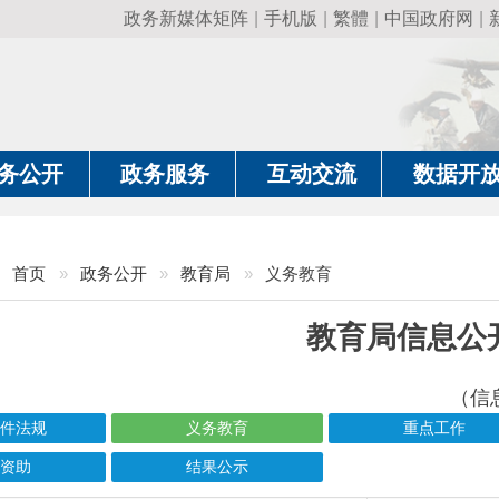
政务新媒体矩阵
|
手机版
|
繁體
|
中国政府网
|
新疆政府网
|
克
政务服务
互动交流
数据开放
政务要
»
政务公开
»
教育局
»
义务教育
教育局信息公开
（信息更新责任人：马
义务教育
重点工作
结果公示
信息标题
文 号