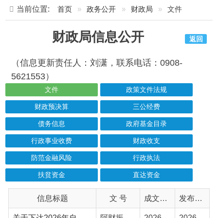
财政局信息公开
返回
（信息更新责任人：刘潇，联系电话：0908-
5621553）
文件
政策文件法规
财政预决算
三公经费
债务信息
政府基金目录
行政事业收费
财政收支
防范金融风险
行政执法
扶贫资金
直达资金
信息标题
文 号
成文日期
发布日期
关于下达2026年自治区财政常态化帮扶资金预算的通知
阿财振〔2026〕4号
2026-07-07
2026-07-07
关于下达2026年中央财政常态化帮扶资金预算的通知
阿财振〔2026〕3号
2026-05-14
2026-05-14
关于下达2026年自治州财政衔接推进乡村振兴补助资金的通知
阿财振〔2026〕2号
2026-02-25
2026-02-25