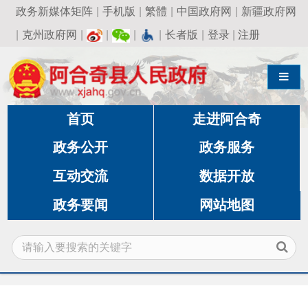
政务新媒体矩阵
|
手机版
|
繁體
|
中国政府网
|
新疆政府网
|
克州政府网
|
|
|
|
长者版
|
登录
|
注册
导航切换
首页
走进阿合奇
政务公开
政务服务
互动交流
数据开放
政务要闻
网站地图
当前位置:
首页
»
政务公开
»
财政局
»
文件