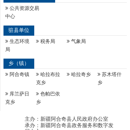
乡（镇）
阿合奇镇
哈拉布拉
哈拉奇乡
苏木塔什
克乡
乡
库兰萨日
色帕巴依
克乡
乡
主办：新疆阿合奇县人民政府办公室
承办：新疆阿合奇县政务服务和数字发
展中心
政府网站标识码：6530230001
新公网安备：65302302000001号
新ICP备16001989号
地 址：阿合奇县南大街 邮 编：843500
法律声明
电话：0908-5623856
关于我们
网站地图
政务新媒体矩阵
阿合奇县网信办监督电话：0908-
5620663