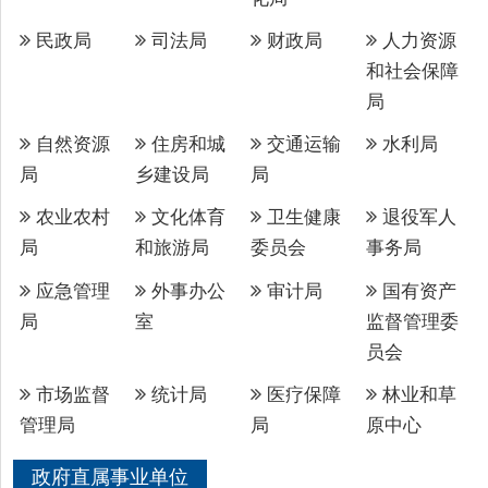
自然资源
住房和城
交通运输
水利局
局
乡建设局
局
农业农村
文化体育
卫生健康
退役军人
局
和旅游局
委员会
事务局
应急管理
外事办公
审计局
国有资产
局
室
监督管理委
员会
市场监督
统计局
医疗保障
林业和草
管理局
局
原中心
政府直属事业单位
公共资源交易
中心
驻县单位
生态环境
税务局
气象局
局