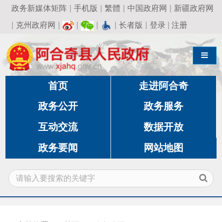
政务新媒体矩阵
|
手机版
|
繁體
|
中国政府网
|
新疆政府网
|
克州政府网
|
|
|
|
长者版
|
登录
|
注册
导航切换
首页
走进阿合奇
政务公开
政务服务
互动交流
数据开放
政务要闻
网站地图
当前位置：
首页
政务公开