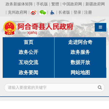
政务新媒体矩阵
|
手机版
|
繁體
|
中国政府网
|
新疆政府网
|
克州政府网
|
|
|
|
长者版
|
登录
|
注册
导航切换
首页
走进阿合奇
政务公开
政务服务
互动交流
数据开放
政务要闻
网站地图
当前位置:
首页
»
政务公开
»
国有资产监督管理委员
会
»
政策文件法规