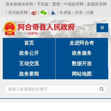
政务新媒体矩阵
|
手机版
|
繁體
|
中国政府网
|
新疆政府网
|
克州政府网
|
|
|
|
长者版
|
登录
|
注册
导航切换
首页
走进阿合奇
政务公开
政务服务
互动交流
数据开放
政务要闻
网站地图
当前位置:
首页
»
政务公开
»
市场监督管理局
»
政
策文件法规