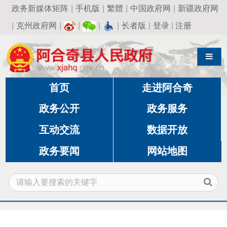
政务新媒体矩阵
|
手机版
|
繁體
|
中国政府网
|
新疆政府网
|
克州政府网
|
|
|
|
长者版
|
登录
|
注册
导航切换
首页
走进阿合奇
政务公开
政务服务
互动交流
数据开放
政务要闻
网站地图
当前位置:
首页
»
政务公开
»
生态环境局
»
环境应
急