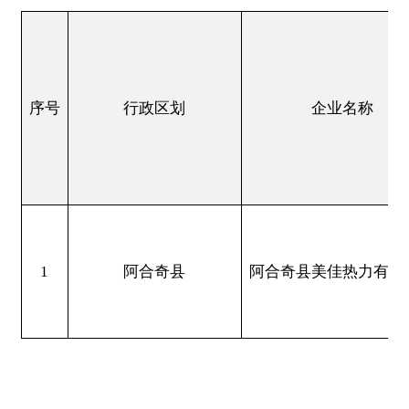
序号
行政区划
企业名称
1
阿合奇县
阿合奇县美佳热力有限公司
分享:
打印本页
关闭窗口
主办：新疆阿合奇县人民政府办公室
承办：新疆阿合奇县政务服务和数字发