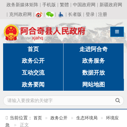
政务新媒体矩阵
|
手机版
|
繁體
|
中国政府网
|
新疆政府网
|
克州政府网
|
|
|
|
长者版
|
登录
|
注册
导航切换
首页
走进阿合奇
政务公开
政务服务
互动交流
数据开放
政务要闻
网站地图
当前位置：
首页
»
政务公开
»
生态环境局
»
环境应
急
»
正文