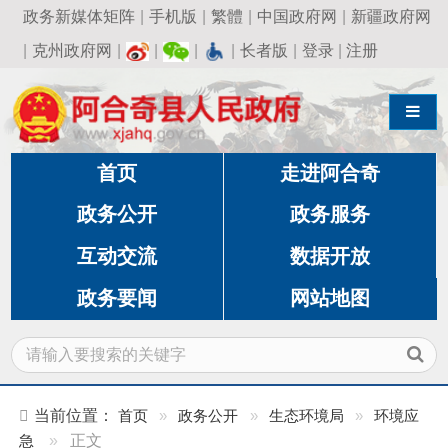
政务新媒体矩阵
|
手机版
|
繁體
|
中国政府网
|
新疆政府网
|
克州政府网
|
|
|
|
长者版
|
登录
|
注册
导航切换
首页
走进阿合奇
政务公开
政务服务
互动交流
数据开放
政务要闻
网站地图
当前位置：
首页
»
政务公开
»
生态环境局
»
环境应
急
»
正文