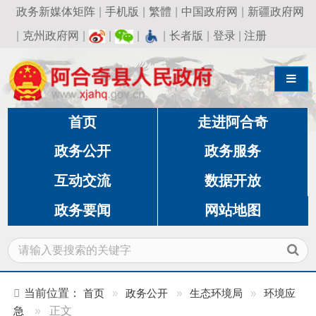
政务新媒体矩阵
|
手机版
|
繁體
|
中国政府网
|
新疆政府网
|
克州政府网
|
|
|
|
长者版
|
登录
|
注册
导航切换
首页
走进阿合奇
政务公开
政务服务
互动交流
数据开放
政务要闻
网站地图
当前位置：
首页
»
政务公开
»
生态环境局
»
环境应
急
»
正文