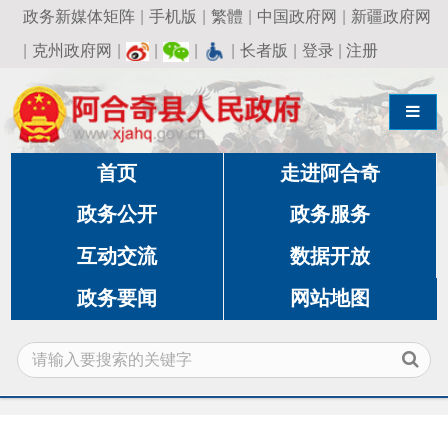
政务新媒体矩阵
|
手机版
|
繁體
|
中国政府网
|
新疆政府网
|
克州政府网
|
|
|
|
长者版
|
登录
|
注册
导航切换
首页
走进阿合奇
政务公开
政务服务
互动交流
数据开放
政务要闻
网站地图
当前位置:
首页
»
政务公开
»
国有资产监督管理委员
会
»
领导成员