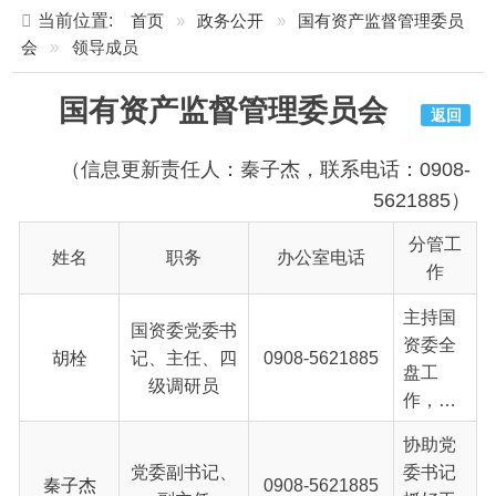
国有资产监督管理委员会
返回
（信息更新责任人：秦子杰，联系电话：0908-
5621885）
分管工
姓名
职务
办公室电话
作
主持国
国资委党委书
资委全
胡栓
记、主任、四
0908-5621885
盘工
级调研员
作，负
责单位
协助党
党建、
党委副书记、
委书记
党风廉
秦子杰
0908-5621885
副主任
抓好工
政建
作日
设、全
常，具
面从严
国资委党委委
协助党
体负责
治党、
员、国有资产
委书记
党建、
吴迪
0908-5621885
安全生