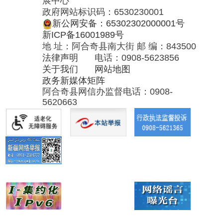
工作；
阿合奇县网信办监督电话：0908-
上交国
业负责
企业改
5620663
协助机
有资本
人经营
革日常
关督促
收益等
业绩考
工作的
检查有
工作；
核和薪
服务保
关企业
承办所
酬管
障，完
贯彻落
监管企
理，负
善公司
实国家
业财务
责组织
治理结
安全生
决算、
所监管
构，指
产、环
国有资
企业上
导企业
保方针
本经营
交国有
开展国
政策及
预决算
资本收
有资本
有关法
编制、
益，审
运营，
律、法
综合分
核所监
完善企
规工
析所监
管企业
业审计
作，监
管企业
的发展
监督体
管阿合
的运行
战略和
系和国
奇县县
状况和
规划、
有资本
属国有
风险管
重大项
运营质
企业的
控等工
目投
量监
国有资
作。
资、重
测，审
产，加