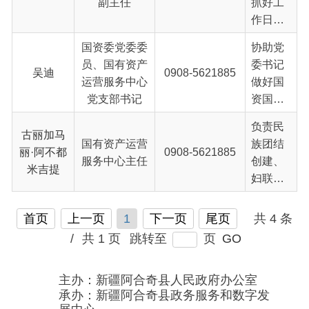
运营服务中心
做好国
宣传、
产；负
党支部书记
资国企
稳定、
责监管
各项工
保
负责民
国有企
作，具
古丽加马
密、“双
国有资产运营
族团结
业国有
体负责
丽·阿不都
0908-5621885
拥”、工
服务中心主任
创建、
资产，
国有资
米吉提
会、组
妇联、
指导推
产监督
织人
平安建
进国有
管理和
事、民
设、意
企业改
首页
上一页
1
下一页
尾页
共 4 条
金融服
族团结
识形态
革和重
务中心
/
共 1 页
跳转至
页
GO
创建、
工作，
组，推
全盘工
信息报
对所监
进国有
作，履
送、“访
主办：新疆阿合奇县人民政府办公室
管企业
企业的
行出资
承办：新疆阿合奇县政务服务和数字发
惠
审计、
现代企
人职责
展中心
聚”、“政
清产核
业制度
和监督
政府网站标识码：6530230001
采云”、
资、资
建设，
所监管
新公网安备：65302302000001号
接访调
产管理
完善公
新ICP备16001989号
企业国
解、企
盘活、
司治理
地 址：阿合奇县南大街 邮 编：843500
有资产
业活动
国有资
法律声明
电话：0908-5623856
结构，
保值增
和办公
产统计
关于我们
网站地图
负责所
值，深
室日常
分析、
政务新媒体矩阵
监管企
化国有