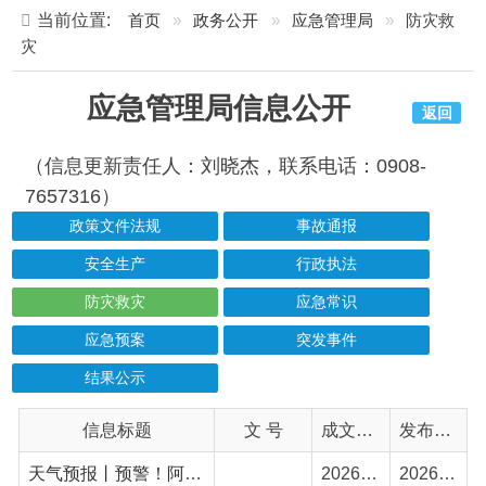
应急管理局信息公开
返回
（信息更新责任人：刘晓杰，联系电话：0908-
7657316）
政策文件法规
事故通报
安全生产
行政执法
防灾救灾
应急常识
应急预案
突发事件
结果公示
信息标题
文 号
成文日期
发布日期
天气预报丨预警！阿合奇8月上旬高温、降水、大风来袭
2026-08-03
2026-08-03
天气预报丨注意防范！阿合奇县未来6天天气及防范措施速看
2026-07-28
2026-07-28
天气预报丨预警！前期高温、后期降水，需防范多重灾害风险
2026-07-22
2026-07-22
天气预报丨预警！阿合奇县暴雨、高温天气来袭
2026-07-10
2026-07-10