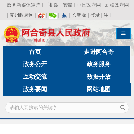
政务新媒体矩阵
|
手机版
|
繁體
|
中国政府网
|
新疆政府网
|
克州政府网
|
|
|
|
长者版
|
登录
|
注册
导航切换
首页
走进阿合奇
政务公开
政务服务
互动交流
数据开放
政务要闻
网站地图
当前位置:
首页
»
政务公开
»
应急管理局
»
防灾救
灾