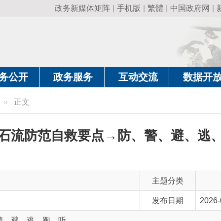
政务新媒体矩阵
|
手机版
|
繁體
|
中国政府网
|
新疆政府网
|
克
政务服务
互动交流
数据开放
政务要
文
防范自救要点→防、警、避、逃、跑、听
主题分类
发布日期
2026-06-08 12:58
逃、跑、听
主 题 词