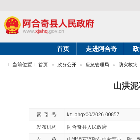
首页
走进阿合奇
政务公开
当前位置：
首页
»
政务公开
»
应急管理局
»
防灾救灾
»
正
山洪泥石流
索 引 号
kz_ahqx00/2026-00857
发布机构
阿合奇县人民政府
名 称
山洪泥石流防范自救要点→防、警、避、
文 号