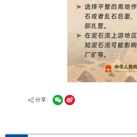
县市
媒体
阿图什市
阿克陶县
乌恰县
主办：新疆阿合奇县人民政府办公室
承办：新疆阿合奇县政务服务和数字发展中心
政
新公网安备：65302302000001号
新ICP备160
地 址：阿合奇县南大街 邮 编：843500
法律声明
关于我们
网站地图
政务新媒体矩阵
阿合奇县网信办监督电话：0908-5620663