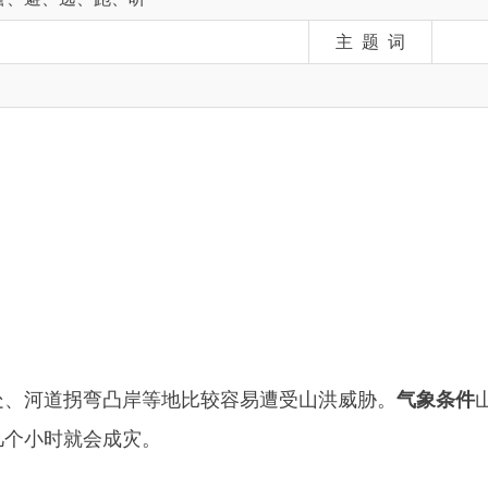
拐弯凸岸等地比较容易遭受山洪威胁。
气象条件
山区、丘陵区、
就会成灾。