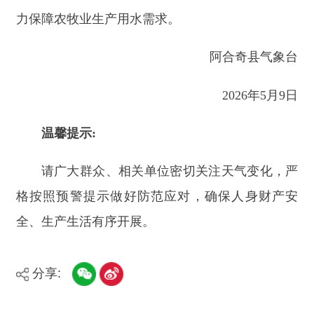
分享:
打印本页
关闭窗口
主办：新疆阿合奇县人民政府办公室
承办：新疆阿合奇县政务服务和数字发
展中心
政府网站标识码：6530230001
新公网安备：65302302000001号
新ICP备16001989号
地 址：阿合奇县南大街 邮 编：843500
法律声明
电话：0908-5623856
关于我们
网站地图
政务新媒体矩阵
阿合奇县网信办监督电话：0908-
5620663