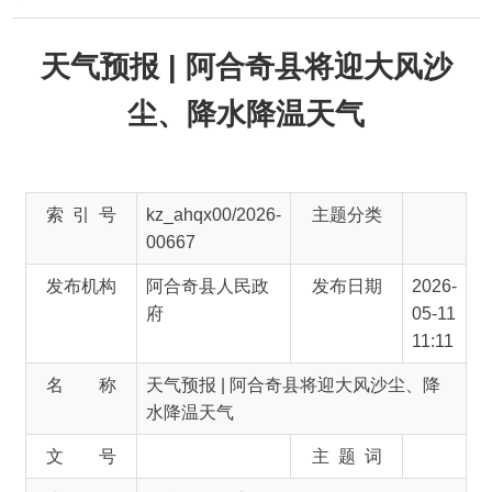
天气预报 | 阿合奇县将迎大风沙
尘、降水降温天气
索 引 号
kz_ahqx00/2026-
主题分类
00667
发布机构
阿合奇县人民政
发布日期
2026-
府
05-11
11:11
名 称
天气预报 | 阿合奇县将迎大风沙尘、降
水降温天气
文 号
主 题 词
来 源
阿合奇零距离
注意啦！
5
月
10
日至
13
日，冷空气将入侵阿合
奇县，期间伴随风沙、山区降水、明显降温天气，