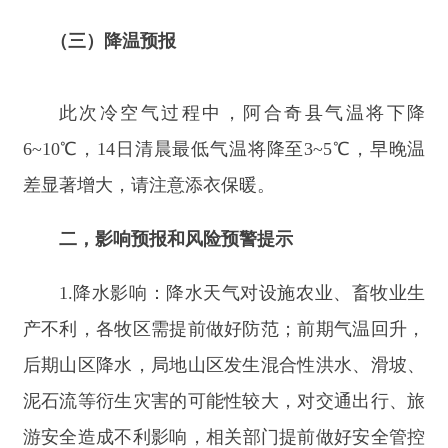
二，影响预报和风险预警提示
1.
降水影响：降水天气对设施农业、畜牧业生
产不利，各牧区需提前做好防范；前期气温回升，
后期山区降水，局地山区
发生混合性洪水
、滑坡、
泥石流等衍生灾害的可能性较大，对交通出行、旅
游安全造成不利影响，相关
部门提前
做好安全管控
工作。
2.
大风影响：大风天气对设施农业影响较大，
相关部门及种植户请及时做好设施大棚的防风加
固；城乡及森林火险气象等级较高，建议加强火灾
隐患点巡查，严格落实防火措施；牧区需避开不利
天气外出放牧，警惕山洪、冰雹等灾害性天气。
3.
沙尘影响：沙尘天气期间空气质量较差，污