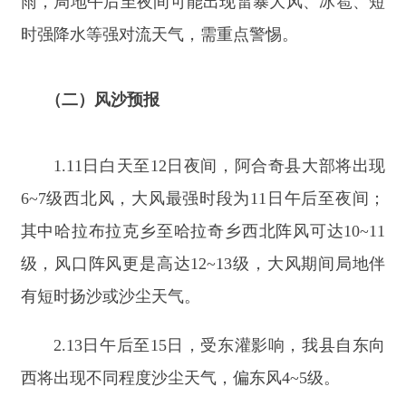
1.11
日白天至
12
日夜间，阿合奇县大部将出现
6~7
级西北风，大风最强时段为
11
日午后至夜间；
其中哈拉布拉克乡至哈拉奇乡西北阵风可达
10~11
级，风口阵风更是高达
12~13
级，大风期间局地伴
有短时扬沙或沙尘天气。
2.13
日午后至
15
日，受东灌影响，我县自东向
西将出现不同程度沙尘天气，偏东风
4~5
级。
（三）降温预报
此次冷空气过程中，阿合奇县气温将下降
6~10℃
，
14
日清晨最低气温将降至
3~5℃
，早晚温
差显著增大，请注意添衣保暖。