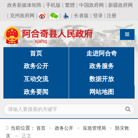
政务新媒体矩阵
|
手机版
|
繁體
|
中国政府网
|
新疆政府网
|
克州政府网
|
|
|
|
长者版
|
登录
|
注册
导航切换
首页
走进阿合奇
政务公开
政务服务
互动交流
数据开放
政务要闻
网站地图
当前位置：
首页
»
政务公开
»
应急管理局
»
防灾救
灾
»
正文