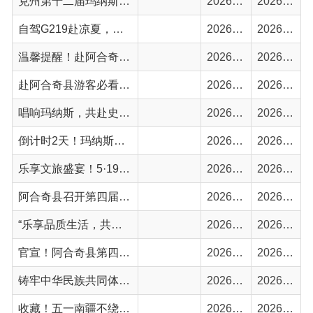
赴阿合奇县游客必看！极端天气安全游玩须知
2026-06-05
2026-06-05
唱响玛纳斯，共赴史诗之约！阿合奇县第四届猎鹰文化旅游季系列活动盛大启幕
2026-05-25
2026-05-25
倒计时2天！玛纳斯史诗鸣响，阿合奇第四届猎鹰文化旅游季赴约在即
2026-05-22
2026-05-22
乐享文旅盛宴！5·19中国旅游日，相约秘境阿合奇
2026-05-18
2026-05-18
阿合奇县召开第四届猎鹰文化旅游季筹备情况例行新闻发布会
2026-05-18
2026-05-18
“乐享品质生活，共赴美好山河”—阿合奇县2026年“5·19中国旅游日”重磅来袭！
2026-05-14
2026-05-14
官宣！阿合奇县第四届猎鹰文化旅游季最强攻略来了！
2026-05-14
2026-05-14
铸牢中华民族共同体意识 | 五一打卡新地标！阿合奇县阔玉克托阔依露营湿地开业啦！
2026-05-06
2026-05-06
收藏！五一南疆不绕路，阿合奇2天行程，解锁赛马+非遗+雪山全景
2026-04-29
2026-04-29
“五一”假期出游，这份安全提示，请查收！
2026-04-27
2026-04-27
阿合奇县关于严禁游客擅自进入未开发、未开放区域开展文化旅游体育活动的公告
2026-04-13
2026-04-13
首页
上一页
1
2
3
下一页
尾页
共 69 条
/
共 5 页
跳转至
页
GO