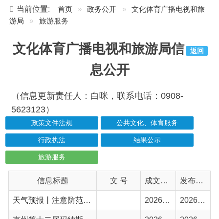
文化体育广播电视和旅游局信
返回
息公开
（信息更新责任人：白咪，联系电话：0908-
5623123）
政策文件法规
公共文化、体育服务
行政执法
结果公示
旅游服务
信息标题
文 号
成文日期
发布日期
天气预报丨注意防范！阿合奇县未来6天天气及防范措施速看
2026-07-28
2026-07-28
克州第十二届玛纳斯国际文化旅游节阿合奇县分会场活动精彩启幕
2026-07-15
2026-07-15
自驾G219赴凉夏，我在阿合奇枕山风看星河
2026-07-02
2026-07-02
温馨提醒！赴阿合奇旅游 安全文明伴全程
2026-06-15
2026-06-15