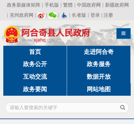
政务新媒体矩阵
|
手机版
|
繁體
|
中国政府网
|
新疆政府网
|
克州政府网
|
|
|
|
长者版
|
登录
|
注册
导航切换
首页
走进阿合奇
政务公开
政务服务
互动交流
数据开放
政务要闻
网站地图
当前位置:
首页
»
政务公开
»
文化体育广播电视和旅
游局
»
旅游服务