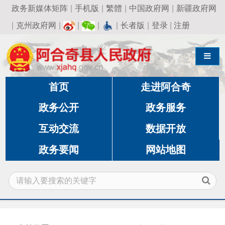
政务新媒体矩阵
|
手机版
|
繁體
|
中国政府网
|
新疆政府网
|
克州政府网
|
|
|
|
长者版
|
登录
|
注册
导航切换
首页
走进阿合奇
政务公开
政务服务
互动交流
数据开放
政务要闻
网站地图
当前位置：
首页
»
政务公开
»
财政预决算
»
2024年
度预算及三公经费
»
部门预算