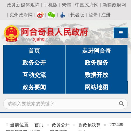
政务新媒体矩阵
|
手机版
|
繁體
|
中国政府网
|
新疆政府网
|
克州政府网
|
|
|
|
长者版
|
登录
|
注册
导航切换
首页
走进阿合奇
政务公开
政务服务
互动交流
数据开放
政务要闻
网站地图
当前位置：
首页
»
政务公开
»
财政预决算
»
2024年
度预算及三公经费
»
部门预算
»
正文