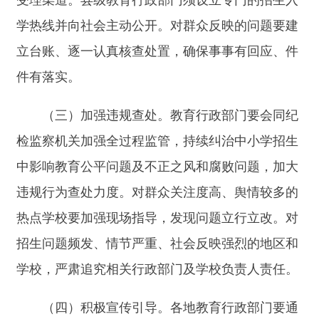
省级举报投诉受理渠道一览表
教育部办公厅
2026年4月1日
分享:
打印本页
关闭窗口
主办：新疆阿合奇县人民政府办公室
承办：新疆阿合奇县政务服务和数字发
展中心
政府网站标识码：6530230001
新公网安备：65302302000001号
新ICP备16001989号
地 址：阿合奇县南大街 邮 编：843500
法律声明
电话：0908-5623856