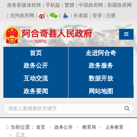
政务新媒体矩阵
|
手机版
|
繁體
|
中国政府网
|
新疆政府网
|
克州政府网
|
|
|
|
长者版
|
登录
|
注册
导航切换
首页
走进阿合奇
政务公开
政务服务
互动交流
数据开放
政务要闻
网站地图
当前位置：
首页
»
政务公开
»
教育局
»
义务教育
»
正文