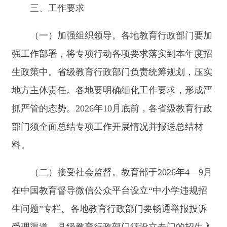
检监察机关加强全过程监管，持续纠治中小学招生
中影响教育公平问题及不正之风和腐败问题，加大
违规行为查处力度。对群众关注度高、舆情较多的
热点学校要加强现场指导，发现问题立行立改。对
招生问题频发、情节严重、社会反映强烈的地区和
学校，严肃追究相关行政部门及学校负责人责任。
（四）积极宣传引导。各地教育行政部门要通
过多种渠道和方式，加强招生政策宣传解读，让社
会和家长广泛知晓，引导家长形成合理就学预期。
对不实招生信息要主动发声、及时辟谣、释疑解
惑。对于泛化炒作
“教育内卷”“中考状元”“盲盒
率”、升学率等话题，以及攻击抹黑教育政策、教
育公平的行为，要及时管控处置，全力营造平稳和
谐的舆论氛围。