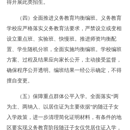
区要实现义务教育阶段随迁子女仅凭居住证入学，
取消附加或限制条件。人口集中流入地区要持续加
大公办学校学位供给和招生计划，不断提高随迁子
女在公办学校就读比例。服务农业转移人口市民
化，因地制宜放宽在流入地参加中考报名条件。完
善控辍保学动态监测排查机制，重点关注留守儿
童、残疾儿童、孤儿、事实无人抚养儿童、家庭经
济困难学生等群体，有针对性地加强入学保障和教
育关爱。依法依规落实烈士子女、现役军人子女等
教育优待政策，全面实行军人子女教育优待资格证
明信制度。因地制宜制定多孩子女义务教育“长幼
随学”具体实施办法。
（六）加强招生入学信息公开。各省级教育行