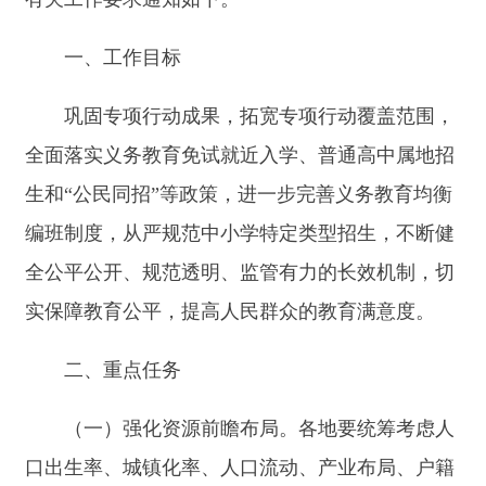
生和
“公民同招”等政策，进一步完善义务教育均衡
编班制度，从严规范中小学特定类型招生，不断健
全公平公开、规范透明、监管有力的长效机制，切
实保障教育公平，提高人民群众的教育满意度。
二、重点任务
（一）强化资源前瞻布局。各地要统筹考虑人
口出生率、城镇化率、人口流动、产业布局、户籍
制度改革等因素，建好学龄人口预测数据库。定期
以县域为单位开展校舍资产、教师配备、装备配置
等基本办学条件摸排，精准分析研判各学段各年度
基础教育学位余缺状况，进行学位预测预警。积极
适应学龄人口变化，妥善处理好学校片区划分调
整、学校布局调整等，科学全面评估，广泛征求意