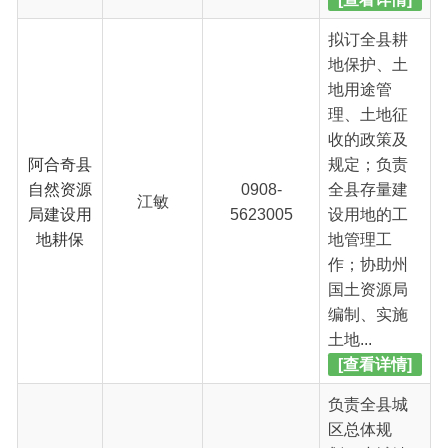
自然资源
0908-
全县存量建
江敏
局建设用
5623005
设用地的工
地耕保
地管理工
作；协助州
国土资源局
编制、实施
土地...
[查看详情]
负责全县城
区总体规
划、小城镇
规划、详细
规划的编
阿合奇县
制、报批和
自然资源
加安巴依·
0908-
实施工作，
局规划测
居开
5623005
参与城区各
绘股
类建设项目
的选址、可
行性研究；
负责城镇规