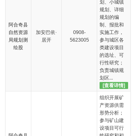
划区...
[查看详情]
组织开展矿
产资源供需
形势分析；
参与矿山建
设项目可行
阿合奇县
性研究和初
自然资源
0908-
步设计的审
冯伟
局地矿地
5623005
查；矿产资
环
源的审批及
全县矿产占
用与保护的
监督管
理；...
[查看详情]
负责全县城
乡土地所有
权和使用权