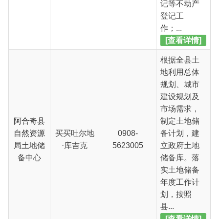
根据全县土
地利用总体
规划、城市
建设规划及
市场需求，
阿合奇县
制定土地储
自然资源
买买吐尔地
0908-
备计划，建
局土地储
·库吉克
5623005
立政府土地
备中心
储备库。落
实土地储备
年度工作计
划，按照
县...
[查看详情]
拟订全县耕
地保护、土
地用途管
理、土地征
收的政策及
阿合奇县
规定；负责