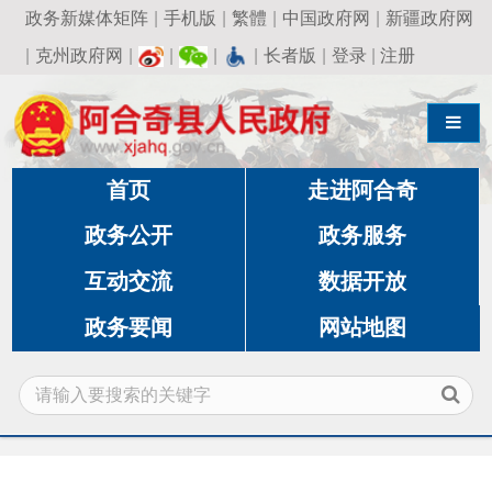
政务新媒体矩阵
|
手机版
|
繁體
|
中国政府网
|
新疆政府网
|
克州政府网
|
|
|
|
长者版
|
登录
|
注册
导航切换
首页
走进阿合奇
政务公开
政务服务
互动交流
数据开放
政务要闻
网站地图
当前位置:
首页
»
政务公开
»
自然资源局
»
内设机
构