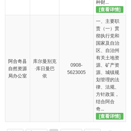
首页
上一页
1
下一页
尾页
共 8 条
/
共 1 页
跳转至
页
GO
主办：新疆阿合奇县人民政府办公室
承办：新疆阿合奇县政务服务和数字发
展中心
政府网站标识码：6530230001
新公网安备：65302302000001号
新ICP备16001989号
地 址：阿合奇县南大街 邮 编：843500
法律声明
电话：0908-5623856
关于我们
网站地图
政务新媒体矩阵
阿合奇县网信办监督电话：0908-
5620663