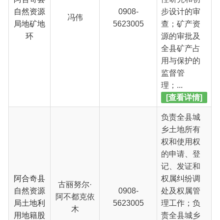
的申请、登
记、发证和
阿合奇县
权属纠纷调
古丽努尔·
自然资源
0908-
处及权属管
阿不都克依
局土地利
5623005
理工作；负
木
用地籍股
责全县城乡
土地的权
属、利用类
型、登记分
布...
[查看详情]
争取各类资
金，保证局
经费正常运
行。严格财
务管理，压
缩各项支
阿合奇县
马日哈巴·
0908-
出，杜绝各
自然资源
库尔班
5623005
种浪费现
局财务室