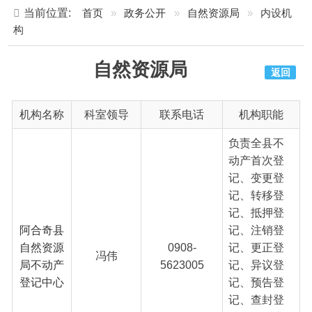
自然资源局
返回
机构名称
科室领导
联系电话
机构职能
负责全县不
动产首次登
记、变更登
记、转移登
记、抵押登
阿合奇县
记、注销登
自然资源
0908-
记、更正登
冯伟
局不动产
5623005
记、异议登
登记中心
记、预告登
记、查封登
记等不动产
登记工
作；...
[查看详情]