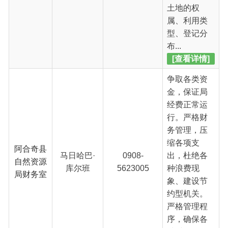
象、建设节
约型机关。
严格管理程
序，确保各
种财...
[查看详情]
一、主要职
责（一）贯
彻执行党和
国家及自治
区、自治州
有关土地资
阿合奇县
库尔曼别克
0908-
源、矿产资
自然资源
·库日曼巴
5623005
源、城镇规
局办公室
依
划管理的法
律、法规、
方针政策，
结合阿合
奇...
[查看详情]