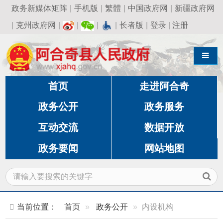
政务新媒体矩阵
|
手机版
|
繁體
|
中国政府网
|
新疆政府网
|
克州政府网
|
|
|
|
长者版
|
登录
|
注册
导航切换
首页
走进阿合奇
政务公开
政务服务
互动交流
数据开放
政务要闻
网站地图
当前位置：
首页
政务公开
内设机构
阿合奇县自然资源局规划测绘股