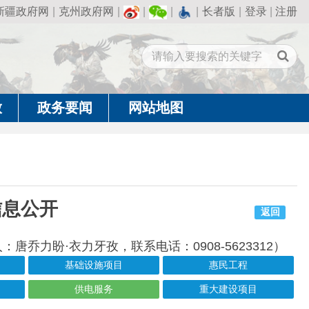
州政府网
|
|
|
|
长者版
|
登录
|
注册
闻
网站地图
返回
孜，联系电话：0908-5623312）
础设施项目
惠民工程
供电服务
重大建设项目
成文日期
发布日期