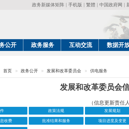
政务新媒体矩阵
|
手机版
|
繁體
|
中国政府网
|
新疆政府网
|
克
政务服务
互动交流
数据开放
政务要
»
政务公开
»
发展和改革委员会
»
供电服务
发展和改革委员会信息公开
（信息更新责任人：唐乔力盼·衣力牙
政策法规
发展规划
基
批准结果和服务
项目进度及变更
信息标题
文 号