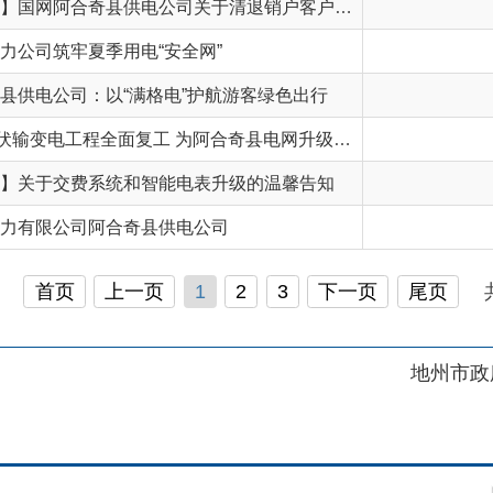
猎鹰110千伏输变电工程全面复工 为阿合奇县电网升级注入“强心剂”
交费系统和智能电表升级的温馨告知
公司阿合奇县供电公司
页
上一页
1
2
3
下一页
尾页
共 34 条
/
共 
地州市政府
区政府
府网站标识码：6530230001
01989号
电话：0908-5623856