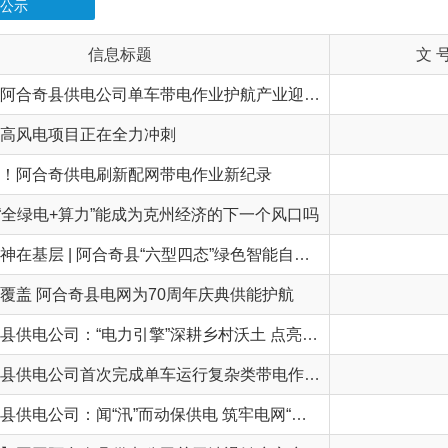
克州首单！阿合奇县供电公司单车带电作业护航产业迎峰度夏
项目正在全力冲刺
奇供电刷新配网带电作业新纪录
电+算力”能成为克州经济的下一个风口吗
四中全会精神在基层 | 阿合奇县“六型四态”绿色智能自愈型微电网示范项目成功并网投运
合奇县电网为70周年庆典供能护航
国网阿合奇县供电公司：“电力引擎”深耕乡村沃土 点亮民生幸福路
国网阿合奇县供电公司首次完成单车运行复杂类带电作业 电网检修效率再升级
国网阿合奇县供电公司：闻“汛”而动保供电 筑牢电网“安全堤”
【通知公告】国网阿合奇县供电公司关于清退销户客户电费余额公告
牢夏季用电“安全网”
司：以“满格电”护航游客绿色出行