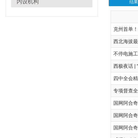
西北海拔最高风电
不停电施工！阿合
西极夜话 | “全绿
专项督查全覆盖 阿
阿合奇县电力公司筑
国网阿合奇县供电公