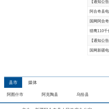
【通知公告】关于
国网新疆电力有限
首
县市
媒体
阿图什市
阿克陶县
乌恰县
主办：新疆阿合奇县人民政府办公室
承办：新疆阿合奇县政务服务和数字发展中心
政
新公网安备：65302302000001号
新ICP备160
地 址：阿合奇县南大街 邮 编：843500
法律声明
关于我们
网站地图
政务新媒体矩阵
阿合奇县网信办监督电话：0908-5620663