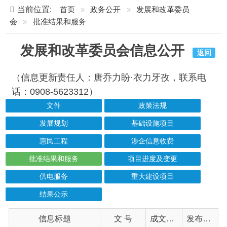
发展和改革委员会信息公开
返回
（信息更新责任人：唐乔力盼·衣力牙孜，联系电
话：0908-5623312）
文件
政策法规
发展规划
基础设施项目
惠民工程
涉企信息收费
批准结果和服务
项目进度及变更
供电服务
重大建设项目
结果公示
信息标题
文 号
成文日期
发布日期
阿合奇县发展改革委关于阿合奇县小微产业园（二期）消防系统提升改造项目可行性研究报告（代项目建议书及概算）的批复
阿发改字〔2026〕65号
2026-06-10
2026-06-10
阿合奇县发展改革委关于阿合奇县小微产业园（一期）功能提升及附属设施改造项目可行性研究报告（代项目建议书及概算）的批复
阿发改字〔2026〕64号
2026-06-10
2026-06-10
阿合奇县发展改革委关于阿合奇县苏木塔什乡奶牛场养殖项目可行性研究报告（代项目建议书及概算）的批复
阿发改字〔2026〕63号
2026-05-12
2026-06-10