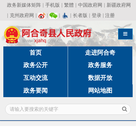
政务新媒体矩阵
|
手机版
|
繁體
|
中国政府网
|
新疆政府网
|
克州政府网
|
|
|
|
长者版
|
登录
|
注册
导航切换
首页
走进阿合奇
政务公开
政务服务
互动交流
数据开放
政务要闻
网站地图
当前位置:
首页
»
政务公开
»
发展和改革委员
会
»
批准结果和服务