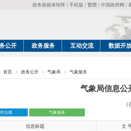
政务新媒体矩阵
|
手机版
|
繁體
|
中国政府网
|
新疆政府网
|
克
政务服务
互动交流
数据开放
政务要
»
政务公开
»
气象局
»
气象服务
气象局信息公开
（信息更新责任人：
气象服务
信息标题
文 号
气预报