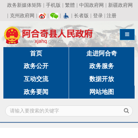
政务新媒体矩阵
|
手机版
|
繁體
|
中国政府网
|
新疆政府网
|
克州政府网
|
|
|
|
长者版
|
登录
|
注册
导航切换
首页
走进阿合奇
政务公开
政务服务
互动交流
数据开放
政务要闻
网站地图
当前位置：
首页
»
政务公开
»
气象局
»
部门职责